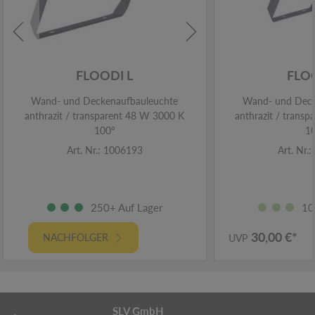
FLOODI L
FLO
Wand- und Deckenaufbauleuchte
Wand- und Deck
anthrazit / transparent 48 W 3000 K
anthrazit / trans
100°
1
Art. Nr.: 1006193
Art. Nr.
250+ Auf Lager
10
30,00 €*
NACHFOLGER
UVP
SLV GmbH