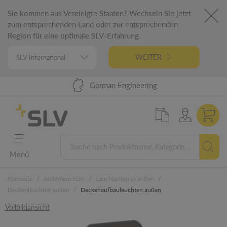
Sie kommen aus Vereinigte Staaten? Wechseln Sie jetzt
zum entsprechenden Land oder zur entsprechenden
Region für eine optimale SLV-Erfahrung.
WEITER
Lieferung 24h DE | 48h EU
98% Warenverfügbarkeit
German Engineering
5 Jahre Garantie
Menü
/
/
/
Startseite
Außenleuchten
Leuchtentypen außen
/
Deckenleuchten außen
Deckenaufbauleuchten außen
Vollbildansicht