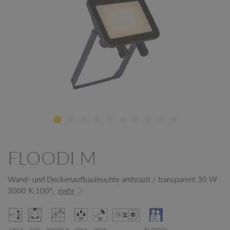
FLOODI M
Wand- und Deckenaufbauleuchte anthrazit / transparent 30 W
3000 K 100°,
mehr
180 °
100
50000 h
IP65
IK06
FLOODI