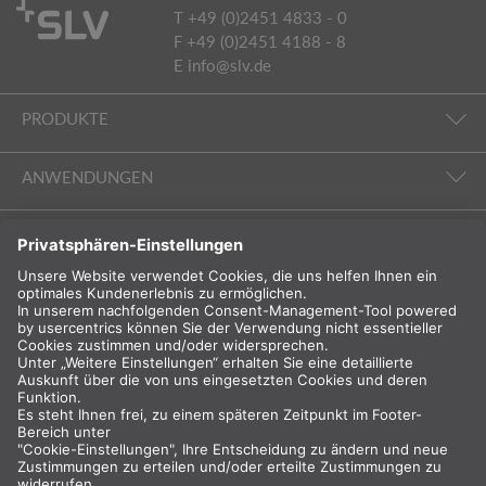
T +49 (0)2451 4833 - 0
F +49 (0)2451 4188 - 8
E
info@slv.de
PRODUKTE
ANWENDUNGEN
UNTERNEHMEN & SERVICE
FOLGEN SIE UNS
INTERNATIONAL
DE
Deutschland