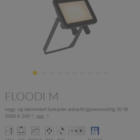
FLOODI M
vegg- og takmontert lyskaster antrasitt/gjennomsiktig 30 W
3000 K 100 °,
mer
180 °
100
50000 h
IP65
IK06
FLOODI