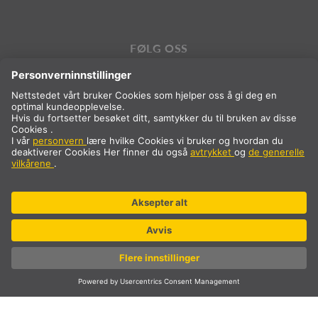
FØLG OSS
Internasjonalt
NB
Norge
Internasjonalt
* Prisen er eksklusive MVA og frakt, som legges til ved kjøp.
© SLV Germany 2026. All rights reserved
Innstillinger for informasjonskapsler
Personvern
Imprint
Generelle kjøpsbetingelser