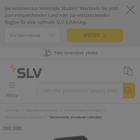
Sie kommen aus Vereinigte Staaten? Wechseln Sie jetzt
zum entsprechenden Land oder zur entsprechenden
Region für eine optimale SLV-Erfahrung.
WEITER
98% Produkt tilgjengelighet
Høy leveranse ytelse
Tysk ingeniørfag
5 års garanti
Meny
/
/
/
Startside
Utendørsarmaturer
Armaturtyper utendørs
/
Takarmaturer utendørs
Takmonterte armaturer utendørs
Helt bilde