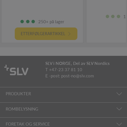
1
250+ på lager
ETTERFØLGERARTIKKEL
SLV i NORGE, Del av SLV Nordics
T +47-23 37 81 10
E -post:
post-no@slv.com
PRODUKTER
ROMBELYSNING
FORETAK OG SERVICE