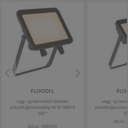
FLOODI L
FLO
vegg- og takmontert lyskaster
vegg- og takmo
antrasitt/gjennomsiktig 48 W 3000 K
antrasitt/gjennoms
100 °
10
Art.nr.
Art.nr.: 1006193