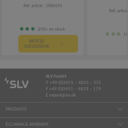
Réf. article : 1006193
Réf. artic
250+ en stock
10
ARTICLE
SUCCESSEUR
SLV GmbH
T +49 (0)2451 – 4833 – 355
F +49 (0)2451 – 4833 – 179
E
export@slv.de
PRODUITS
ÉCLAIRAGE AMBIANT