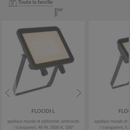
Toute la famille
FLOODI L
FLO
applique murale et plafonnier, anthracite
applique murale et p
/ transparent, 48 W, 3000 K, 100°
/ transparent, 9