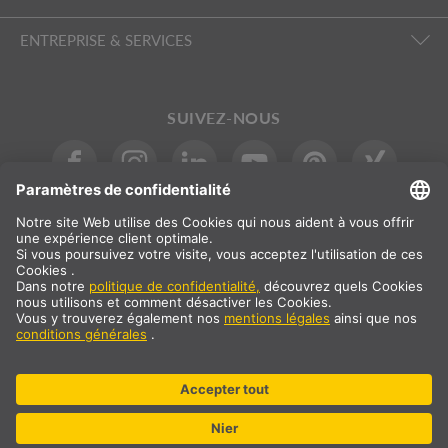
ENTREPRISE & SERVICES
SUIVEZ-NOUS
INTERNATIONAL
DE
|
EN
|
ES
|
FR
SLV International
Sélection du pays
* Tous les prix sont indiqués nets, frais de port en sus
** Les valeurs indiquées correspondent aux délais de livraison
moyens pour une livraison standard sur le continent européen et à
condition que la commande soit reçue avant 13 heures. Les articles
encombrants comme les profilés, les systèmes de rails et autres,
peuvent exiger de plus longs délais de livraison.