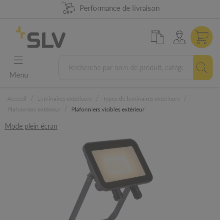
Disponibilité produit à 98%
Performance de livraison
Conception Allemande
Garantie 5 ans
Menu
/
/
/
Accueil
Luminaires extérieurs
Types de luminaires extérieurs
/
Plafonniers extérieur
Plafonniers visibles extérieur
Mode plein écran