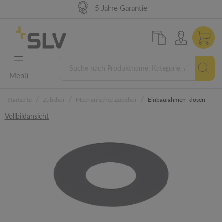
98% Warenverfügbarkeit
German Engineering
Lieferung 48h EU
5 Jahre Garantie
Menü
/
/
/
Startseite
Zubehör
Mechanisches Zubehör
Einbaurahmen -dosen
Vollbildansicht