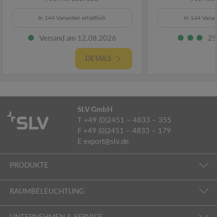
In 144 Varianten erhältlich
In 144 Varian
Versand am 12.08.2026
25
DETAILS
SLV GmbH
T +49 (0)2451 – 4833 – 355
F +49 (0)2451 – 4833 – 179
E
export@slv.de
PRODUKTE
RAUMBELEUCHTUNG
UNTERNEHMEN & SERVICE