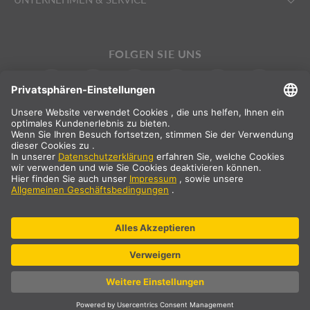
FOLGEN SIE UNS
INTERNATIONAL
DE
|
EN
|
ES
|
FR
SLV International
Landauswahl
* Alle Preisangaben netto, zzgl. Versandkosten
** Die angegebenen Werte sind durchschnittliche Lieferzeiten und
beziehen sich auf Standardlieferungen auf dem europäischen
Festland und sofern der Bestelleingang bis 13 Uhr erfolgt ist.
Sperrgutartikel, wie Profile und Schienensysteme etc., können
längere Lieferzeiten haben.
© SLV Germany 2026. All rights reserved