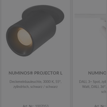
NUMINOS® PROJECTOR L
NUMINOS
Deckeneinbauleuchte, 3000 K, 55°,
DALI, 3~ Spot, zyli
zylindrisch, schwarz / schwarz
Watt, DALI, 36°,
sch
Art. Nr.: 1007053
Art. Nr.