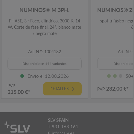
NUMINOS® M 3PH.
NUMINOS® Z
PHASE, 3~ Foco, cilíndrico, 3000 K, 14
spot trifásico ne
W, Corte de fase final, 24°, blanco mate
6
/ negro mate
Art. N.º: 1004182
Art. N.º
Disponible en 144 variantes
Disponible e
Envío el 12.08.2026
50+
PVP
232,00 €*
DETALLES
PVP
215,00 €*
SLV SPAIN
T 931 168 161
E
info@slv.es