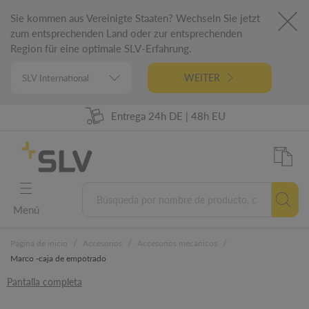
Sie kommen aus Vereinigte Staaten? Wechseln Sie jetzt
zum entsprechenden Land oder zur entsprechenden
Region für eine optimale SLV-Erfahrung.
WEITER
98% de disponibilidad de las mercancías
Entrega 24h DE | 48h EU
Ingeniería alemana
5 años de garantía
Menú
/
/
/
Página de inicio
Accesorios
Accesorios mecánicos
Marco -caja de empotrado
Pantalla completa