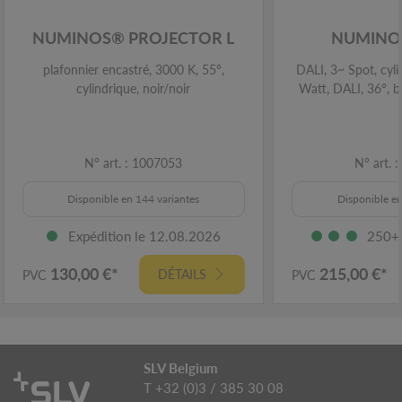
NUMINOS® PROJECTOR L
NUMINOS
plafonnier encastré, 3000 K, 55°,
DALI, 3~ Spot, cyli
cylindrique, noir/noir
Watt, DALI, 36°, b
N° art. : 1007053
N° art. 
Disponible en 144 variantes
Disponible en
Expédition le 12.08.2026
250+ 
130,00 €*
215,00 €*
DÉTAILS
PVC
PVC
SLV Belgium
T +32 (0)3 / 385 30 08