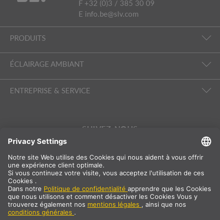
F +32 (0)3 / 385 30 09
E
info.be@slv.com
PRODUITS
ÉCLAIRAGE AMBIANT
ENTREPRISE & SERVICE
SUIVEZ-NOUS
International
FR
|
NL
Belgique