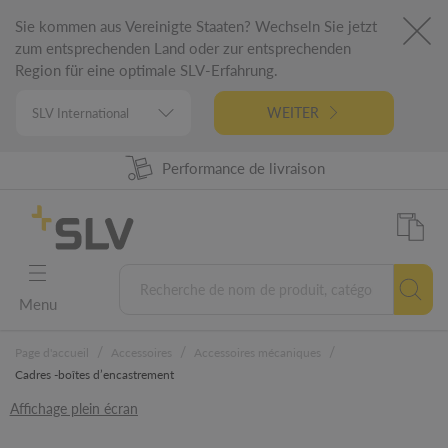
Sie kommen aus Vereinigte Staaten? Wechseln Sie jetzt
zum entsprechenden Land oder zur entsprechenden
Region für eine optimale SLV-Erfahrung.
WEITER
98% Disponibilité produit
Performance de livraison
Conception Allemande
Garantie 5 ans
Menu
/
/
/
Page d'accueil
Accessoires
Accessoires mécaniques
Cadres -boîtes d’encastrement
Affichage plein écran