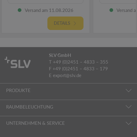
Versand am 11.08.2026
Versand 
DETAILS
SLV GmbH
T +49 (0)2451 – 4833 – 355
F +49 (0)2451 – 4833 – 179
E
export@slv.de
PRODUKTE
RAUMBELEUCHTUNG
UNTERNEHMEN & SERVICE