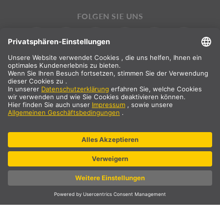
FOLGEN SIE UNS
INTERNATIONAL
DE
|
EN
|
ES
|
FR
SLV International
Landauswahl
* Alle Preisangaben netto, zzgl. Versandkosten
** Die angegebenen Werte sind durchschnittliche Lieferzeiten und
beziehen sich auf Standardlieferungen auf dem europäischen
Festland und sofern der Bestelleingang bis 13 Uhr erfolgt ist.
Sperrgutartikel, wie Profile und Schienensysteme etc., können
längere Lieferzeiten haben.
© SLV Germany 2026. All rights reserved
Cookie-Einstellungen
Datenschutz
Impressum
AGB