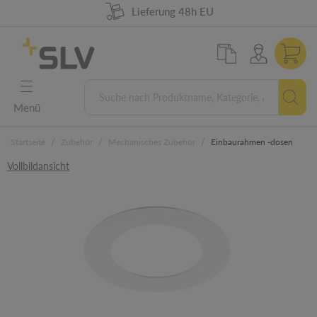
98% Warenverfügbarkeit
German Engineering
Lieferung 48h EU
5 Jahre Garantie
Menü
/
/
/
Startseite
Zubehör
Mechanisches Zubehör
Einbaurahmen -dosen
Vollbildansicht