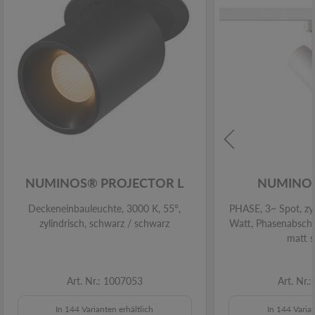
NUMINOS® PROJECTOR L
NUMINOS
Deckeneinbauleuchte, 3000 K, 55°,
PHASE, 3~ Spot, zyl
zylindrisch, schwarz / schwarz
Watt, Phasenabschni
matt 
Art. Nr.: 1007053
Art. Nr.
In 144 Varianten erhältlich
In 144 Varian