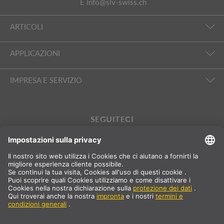
E
info@slv-swiss.ch
ARTICOLI
APPLICAZIONI
IMPRESA E SERVIZIO
SEGUITECI
International
DE
|
FR
|
IT
Svizzera
Selezione del paese