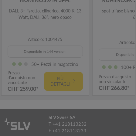
DALI, 3~ Faretto, cilindrico, 4000 K, 13
spot trifase bian
Watt, DALI, 36°, nero opaco
6
Articolo: 1004475
Articolo
Disponibile in 144 versioni
Disponibile 
50+ Pezzi in magazzino
100+ P
Prezzo
Prezzo d’acquisto
d’acquisto non
PIÙ
non vincolante
vincolante
DETTAGLI
CHF 266.80*
CHF 259.00*
SLV Swiss SA
T +41 218113232
F +41 218113233