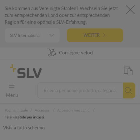
Sie kommen aus Vereinigte Staaten? Wechseln Sie jetzt
zum entsprechenden Land oder zur entsprechenden
Region für eine optimale SLV-Erfahrung.
WEITER
98% Disponibilità prodotti
Progettato in Germania
Consegne veloci
5 letna garancija
Menu
/
/
/
Pagina iniziale
Accessori
Accessori meccanici
Telai -scatole per incassi
Vista a tutto schermo