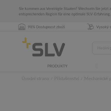
Sie kommen aus Vereinigte Staaten? Wechseln Sie jetzt
entsprechenden Region für eine optimale SLV-Erfahrung.
98% Dostupnost zboží
Vysoký s
Rodina svítidel
PRODUKTY
Tento produkt patří do rodiny svítidel SLV.
Úvodní strana
Příslušenství
Mechanické př
/
/
K technickým deta