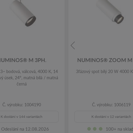
NUMINOS® M 3PH.
NUMINOS® ZOOM M 
3~ bodová, válcová, 4000 K, 14
3fázový spot bílý 20 W 4000 
vý úsek, 24°, matná bílá / matná
černá
Č. výrobku: 1004190
Č. výrobku: 1006119
K dostání v 144 variantách
K dostání v 12 variantách
Odeslání na 12.08.2026
100+ na skla