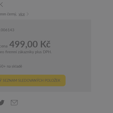
k
 mm černý,
více
 1006143
499,00 Kč
cena
ro firemní zákazníky plus DPH.
50+ na skladě
Ý SEZNAM SLEDOVANÝCH POLOŽEK