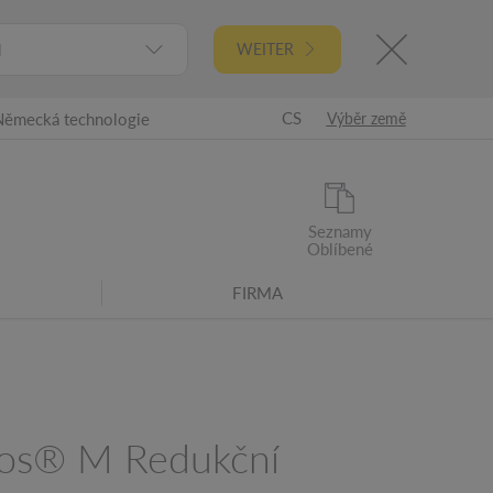
l
WEITER
CS
Německá technologie
Výběr země
Seznamy
Oblíbené
FIRMA
os® M Redukční