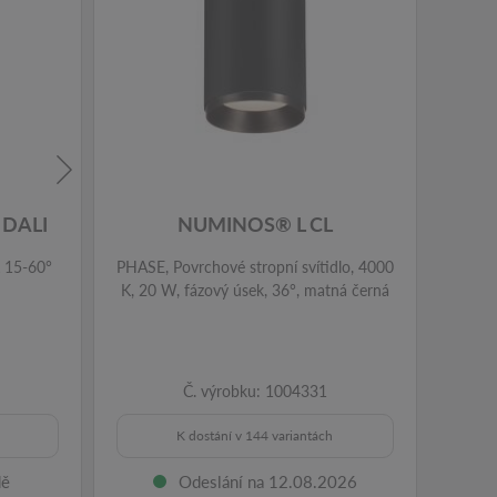
DALI
NUMINOS® L CL
K 15-60°
PHASE, Povrchové stropní svítidlo, 4000
PHASE,
K, 20 W, fázový úsek, 36°, matná černá
K, 20
Č. výrobku: 1004331
K dostání v 144 variantách
dě
Odeslání na 12.08.2026