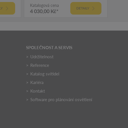
Katalogová cena
Katalo
LY
DETAILY
4 030,00 Kč*
4 29
SPOLEČNOST A SERVIS
Udržitelnost
Reference
Katalog svítidel
Kariéra
Kontakt
Software pro plánování osvětlení