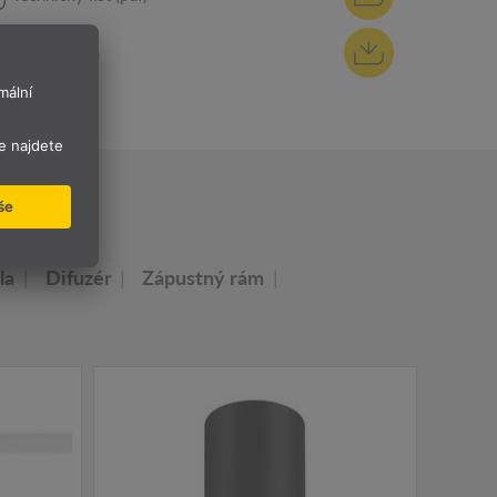
REACh (pdf)
OS
la
Difuzér
Zápustný rám