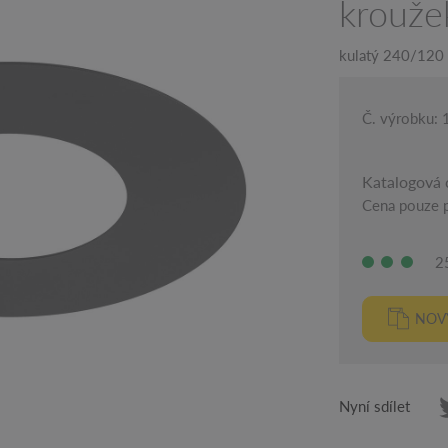
krouže
kulatý 240/120
Č. výrobku:
Katalogová 
Cena pouze p
2
NOV
Nyní sdílet