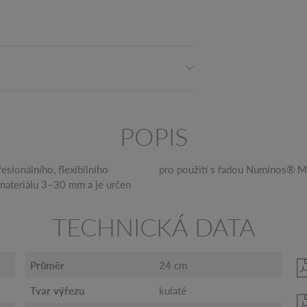
POPIS
sionálního, flexibilního
pro použití s ​​řadou Numinos® M
 materiálu 3–30 mm a je určen
TECHNICKÁ DATA
Průměr
24 cm
Tvar výřezu
kulaté