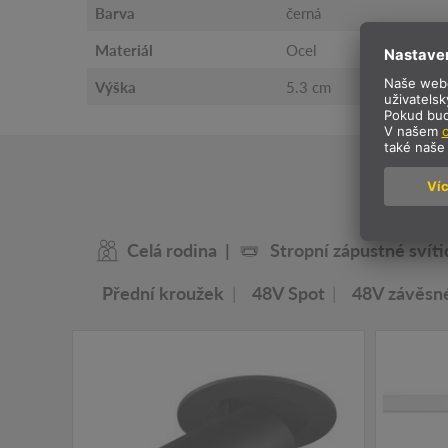
Barva
černá
Materiál
Ocel
Výška
5.3 cm
N
Celá rodina
Stropní zápustné svíti
Přední kroužek
48V Spot
48V závěsné