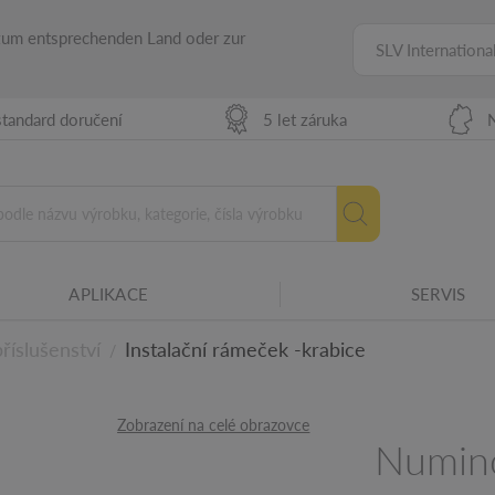
 zum entsprechenden Land oder zur
SLV Internationa
tandard doručení
5 let záruka
APLIKACE
SERVIS
íslušenství
Instalační rámeček -krabice
/
ilům
Zobrazení na celé obrazovce
Numin