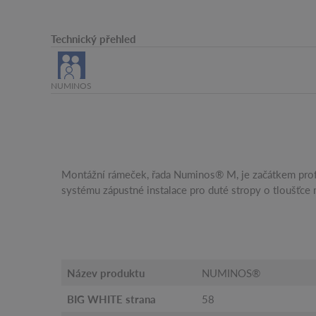
Technický přehled
NUMINOS
Montážní rámeček, řada Numinos® M, je začátkem profe
systému zápustné instalace pro duté stropy o tloušťce
Název produktu
NUMINOS®
BIG WHITE strana
58