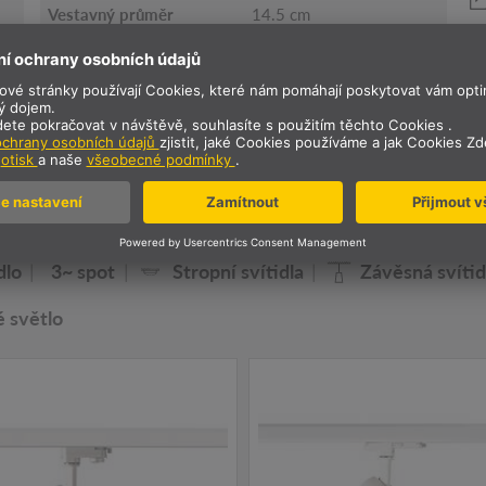
Vestavný průměr
14.5 cm
Vestavná hloubka
18 cm
Hmotnost netto
0.48 kg
aše rodina osvětlení NUMIN
dlo
3~ spot
Stropní svítidla
Závěsná svítid
 světlo