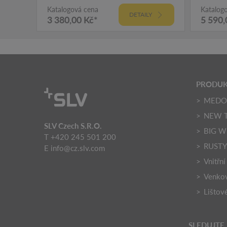
Katalogová cena
Katalog
DETAILY
3 380,00 Kč*
5 590,
PRODU
MED
NEW 
SLV Czech S.R.O.
BIG W
T +420 245 501 200
RUST
E
info@cz.slv.com
Vnitřní
Venkov
Lištov
SLEDUJTE