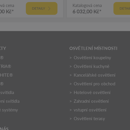
ová cena
Katalogová cena
DETAILY
DETAI
00 Kč*
6 032,00 Kč*
KTY
OSVĚTLENÍ MÍSTNOSTI
O®
Osvětlení koupelny
TRIA®
Osvětlení kuchyně
HITE®
Kancelářské osvětlení
Y®
Osvětlení pro obchod
 svítidla
Hotelové osvětlení
ní svítidla
Zahradní osvětlení
é systémy
vstupní osvětlení
Osvětlení terasy
 NÁS