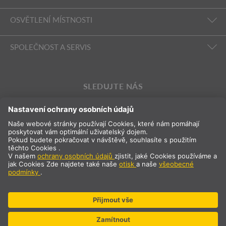
OSVĚTLENÍ MÍSTNOSTI
SPOLEČNOST A SERVIS
SLEDUJTE NÁS
Mezinárodní
CS
Česká republika
Výběr země
* plus 21 % DPH a poštovné Cena pouze pro firemní/registrované
zákazníky.