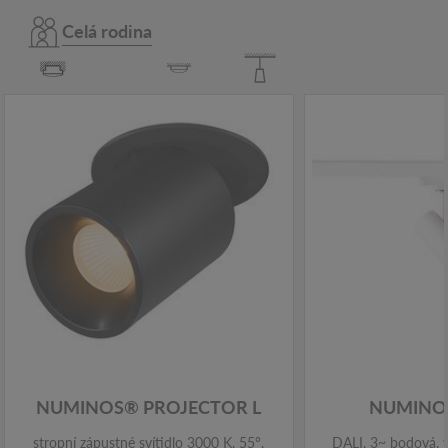
Celá rodina
NUMINOS® PROJECTOR L
NUMINOS
stropní zápustné svítidlo 3000 K, 55°,
DALI, 3~ bodová, v