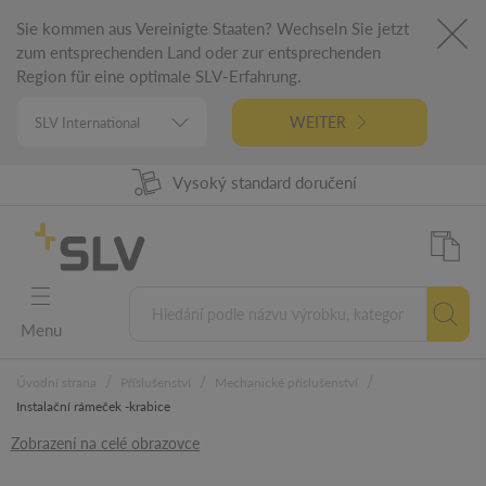
Sie kommen aus Vereinigte Staaten? Wechseln Sie jetzt
zum entsprechenden Land oder zur entsprechenden
Region für eine optimale SLV-Erfahrung.
WEITER
Vysoký standard doručení
98% Dostupnost zboží
Německá technologie
5 let záruka
Menu
/
/
/
Úvodní strana
Příslušenství
Mechanické příslušenství
Instalační rámeček -krabice
Zobrazení na celé obrazovce