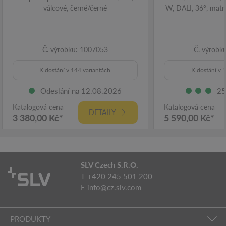
válcové, černé/černé
W, DALI, 36°, matn
Č. výrobku: 1007053
Č. výrobk
K dostání v 144 variantách
K dostání v 
Odeslání na 12.08.2026
25
Katalogová cena
Katalogová cena
DETAILY
3 380,00 Kč*
5 590,00 Kč*
SLV Czech S.R.O.
T +420 245 501 200
E
info@cz.slv.com
PRODUKTY