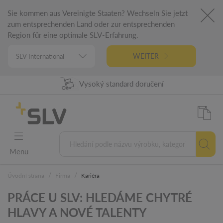
Sie kommen aus Vereinigte Staaten? Wechseln Sie jetzt
zum entsprechenden Land oder zur entsprechenden
Region für eine optimale SLV-Erfahrung.
WEITER
Vysoký standard doručení
98% Dostupnost zboží
Německá technologie
5 let záruka
Menu
/
/
Úvodní strana
Firma
Kariéra
PRÁCE U SLV: HLEDÁME CHYTRÉ
HLAVY A NOVÉ TALENTY