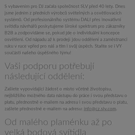
S vybavením pro DJ začala společnost SLV před 40 lety. Dnes
jsme jedním z předních výrobců světelných a osvětlovacích
systémů. Od profesionálního systému DALI přes inovativní
svítidla návrhářů poskytujeme široké spektrum pro zákazníky
B2B a zodpovídáme se, pokud jde o individuální koncepce
osvětlení. Od nápadu až k prodeji jdou oddělení a zaměstnanci
ruku v ruce vpřed pro náš a tím i svůj úspěch. Staňte se i VY
součástí našeho úspěšného týmu!
Vaši podporu potřebují
následující oddělení:
Zašlete vypovídající žádost o místo včetně životopisu,
nejbližšího možného data nástupu do práce i svou představu o
platu, přednostně e-mailem na adresu i svou představu o platu,
zašlete přednostně e-mailem na adresu:
info@cz.slv.com
.
Od malého plaménku až po
velká bodová svítidla