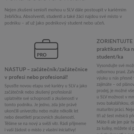
Nejen zkušení senioři mohou u SLV dále postoupit v kariérním
žebříčku. Absolventi, studenti a také žáci najdou své místo v
podniku – ať už jako podnikový student nebo učeň.
ZORIENTUJTE S
praktikant/ka 
student/ka
Vysondujte své mož
NASTUP – začátečník/začátečnice
odbornou praxi. Zah
v profesi nebo profesionál!
výuku u nás přesně v
zajímáte – od plánov
Spusťte novou etapu své kariéry u SLV a jako
prodej, je možné v
začátečník nebo zkušený profesionál
u SLV možnost v mn
uplatněte své schopnosti a zkušenosti v
svou bakalářskou, 
tomto podniku. Je jedno, zda jste právě
maturitní práci. Nej
ukončili univerzitu nebo máte několik let
tři až šest měsíců p
nebo desetiletí pracovních zkušeností.
Máte-li ale jen pár 
Těšíme se na nový a svěží vítr. Rádi přijmeme
za kulisy, můžete si 
i vaši žádost o místo z vlastní iniciativy!