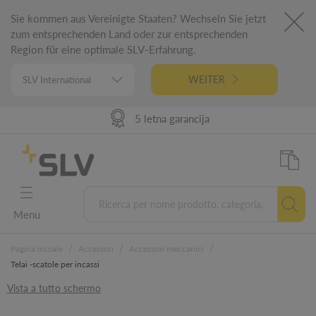
Sie kommen aus Vereinigte Staaten? Wechseln Sie jetzt
zum entsprechenden Land oder zur entsprechenden
Region für eine optimale SLV-Erfahrung.
WEITER
98% Disponibilità prodotti
Progettato in Germania
Consegne veloci
5 letna garancija
Menu
/
/
/
Pagina iniziale
Accessori
Accessori meccanici
Telai -scatole per incassi
Vista a tutto schermo