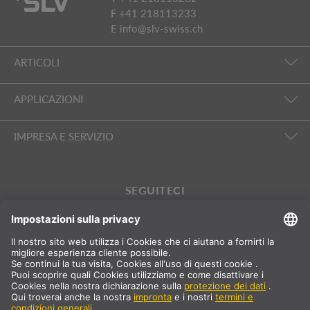
F +41 218113233
E
info@slv-swiss.ch
ARTICOLI
APPLICAZIONI
IMPRESA E SERVIZIO
SEGUITECI
International
DE
|
FR
|
IT
Svizzera