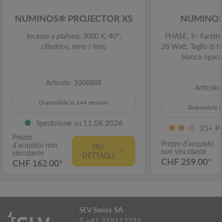
NUMINOS® PROJECTOR XS
NUMINOS
incasso a plafone, 3000 K, 40°,
PHASE, 3~ Faretto,
cilindrico, nero / nero
28 Watt, Taglio di f
bianco opaco
Articolo: 1006888
Articolo
Disponibile in 144 versioni
Disponibile i
Spedizione su 11.08.2026
25+ Pe
Prezzo
Prezzo d’acquisto
d’acquisto non
PIÙ
non vincolante
vincolante
DETTAGLI
CHF 259.00*
CHF 162.00*
SLV Swiss SA
T +41 218113232