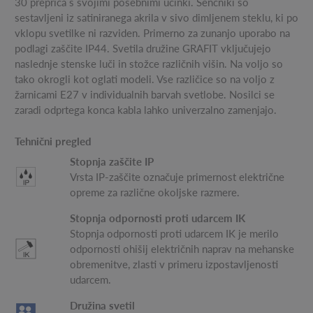
30 prepriča s svojimi posebnimi učinki. Senčniki so
sestavljeni iz satiniranega akrila v sivo dimljenem steklu, ki po
vklopu svetilke ni razviden. Primerno za zunanjo uporabo na
podlagi zaščite IP44. Svetila družine GRAFIT vključujejo
naslednje stenske luči in stožce različnih višin. Na voljo so
tako okrogli kot oglati modeli. Vse različice so na voljo z
žarnicami E27 v individualnih barvah svetlobe. Nosilci se
zaradi odprtega konca kabla lahko univerzalno zamenjajo.
Tehnični pregled
Stopnja zaščite IP
Vrsta IP-zaščite označuje primernost električne
opreme za različne okoljske razmere.
Stopnja odpornosti proti udarcem IK
Stopnja odpornosti proti udarcem IK je merilo
odpornosti ohišij električnih naprav na mehanske
obremenitve, zlasti v primeru izpostavljenosti
udarcem.
Družina svetil