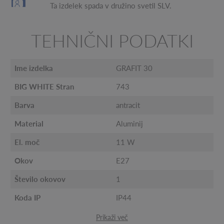
Ta izdelek spada v družino svetil SLV.
TEHNIČNI PODATKI
Ime izdelka
GRAFIT 30
BIG WHITE Stran
743
Barva
antracit
Material
Aluminij
El. moč
11 W
Okov
E27
Število okovov
1
Koda IP
IP44
Prikaži več