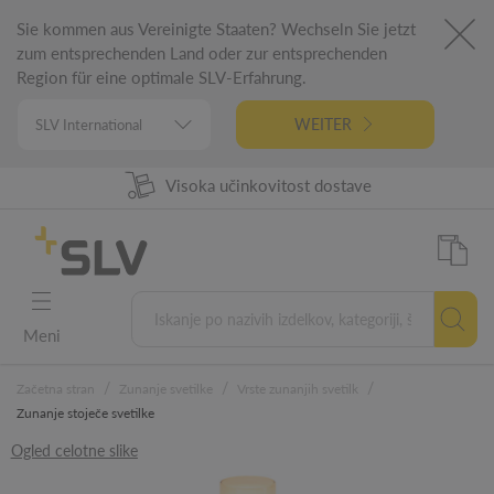
Sie kommen aus Vereinigte Staaten? Wechseln Sie jetzt
zum entsprechenden Land oder zur entsprechenden
Region für eine optimale SLV-Erfahrung.
WEITER
98% Razpoložljivost izdelkov
Visoka učinkovitost dostave
Nemški inžiniring
5 letna garancija
Meni
/
/
/
Začetna stran
Zunanje svetilke
Vrste zunanjih svetilk
Zunanje stoječe svetilke
Ogled celotne slike