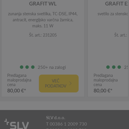
GRAFIT WL
GRAFIT 
zunanja stenska svetilka, TC-DSE, IP44,
svetilo za stensk
antracit, energijsko varčna žarnica,
maks. 11 W
Št. art.: 231205
Št. art.
250+ na zalogi
25
Predlagana
Predlagana
maloprodajna
maloprodajna
VEČ
cena
cena
PODATKOV
80,00 €*
80,00 €*
SLV d.o.o.
T 00386 1 2009 730