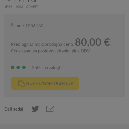
IP44
IK02
GRAFIT
Št. art.: 1006180
80,00 €
Predlagana maloprodajna cena
Cena samo za poslovne stranke plus DDV.
250+ na zalogi
NOV SEZNAM OGLEDOV
Deli sedaj