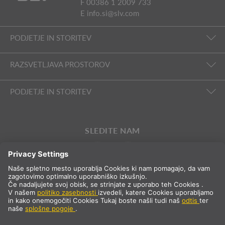
F 00386 1 2009 733
E
info.si@slv.com
PODJETJE IN STORITEV
RAZSVETLJAVA PROSTOROV
PODJETJE IN STORITEV
SLEDITE NAM
Mednarodna prodaja
SL
Slovenija