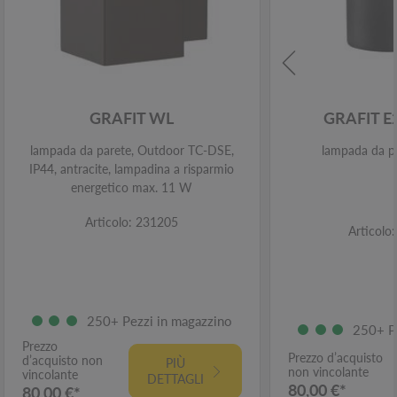
GRAFIT WL
GRAFIT 
lampada da parete, Outdoor TC-DSE,
lampada da pa
IP44, antracite, lampadina a risparmio
energetico max. 11 W
Articolo: 231205
Articolo
250+ Pezzi in magazzino
250+ P
Prezzo
Prezzo d’acquisto
d’acquisto non
PIÙ
non vincolante
vincolante
DETTAGLI
80,00 €*
80,00 €*