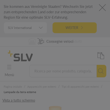
Sie kommen aus Vereinigte Staaten? Wechseln Sie jetzt
zum entsprechenden Land oder zur entsprechenden
Region für eine optimale SLV-Erfahrung.
WEITER
98% Disponibilità prodotti
Progettato in Germania
5 Anni di garanzia
Consegne veloci
Menù
/
/
/
Pagina iniziale
Apparecchi per esterni
Tipi di apparecchi per esterni
Lampade da terra esterne
Vista a tutto schermo