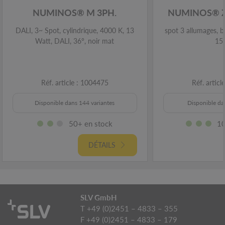
NUMINOS® M 3PH.
NUMINOS® 
DALI, 3~ Spot, cylindrique, 4000 K, 13
spot 3 allumages, 
Watt, DALI, 36°, noir mat
15
Réf. article : 1004475
Réf. artic
Disponible dans 144 variantes
Disponible da
50+ en stock
10
DÉTAILS
SLV GmbH
T +49 (0)2451 – 4833 – 355
F +49 (0)2451 – 4833 – 179