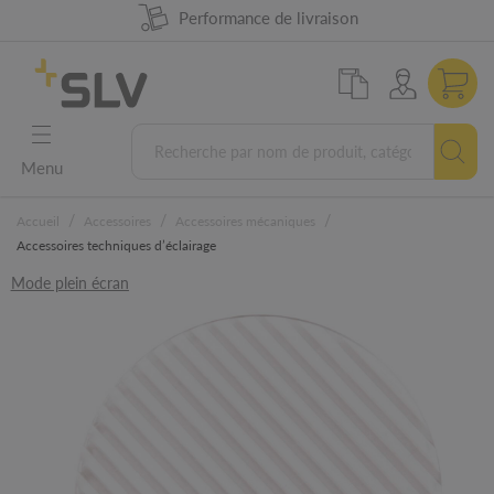
Disponibilité produit à 98%
Performance de livraison
Conception Allemande
Garantie 5 ans
Menu
/
/
/
Accueil
Accessoires
Accessoires mécaniques
Accessoires techniques d’éclairage
Mode plein écran