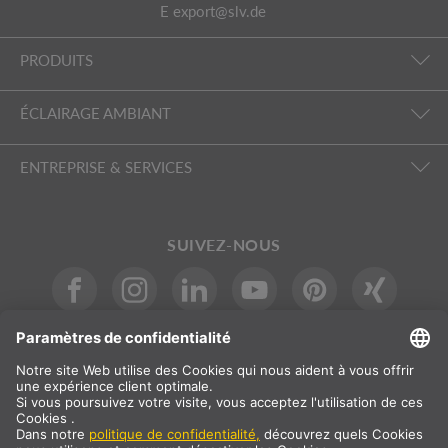
E
export@slv.de
PRODUITS
ÉCLAIRAGE AMBIANT
ENTREPRISE & SERVICES
SUIVEZ-NOUS
INTERNATIONAL
DE
|
EN
|
ES
|
FR
SLV International
Sélection du pays