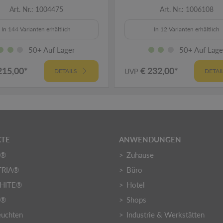
Art. Nr.: 1004475
Art. Nr.: 1006108
In 144 Varianten erhältlich
In 12 Varianten erhältlich
50+ Auf Lager
50+ Auf Lage
215,00*
€ 232,00*
DETAILS
UVP
DETAI
TE
ANWENDUNGEN
O®
Zuhause
TRIA®
Büro
HITE®
Hotel
Y®
Shops
euchten
Industrie & Werkstätten