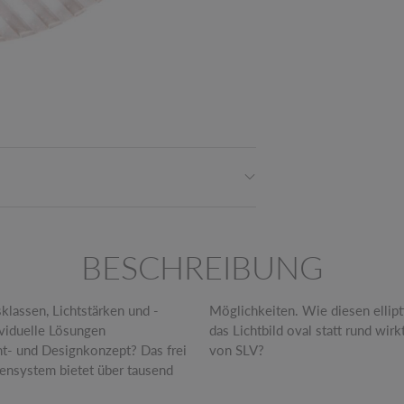
BESCHREIBUNG
klassen, Lichtstärken und -
chtkegel so beeinflusst, dass
viduelle Lösungen
 die modulare Vielfalt
ht- und Designkonzept? Das frei
von SLV?
nsystem bietet über tausend