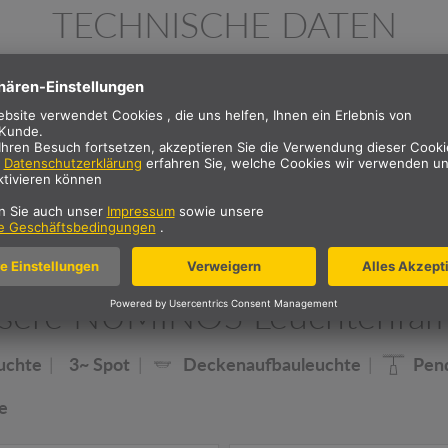
TECHNISCHE DATEN
Höhe
0.2 cm
Durchmesser
3.2 cm
Nettogewicht
0 kg
sere NUMINOS Leuchtenfami
uchte
3~ Spot
Deckenaufbauleuchte
Pen
e