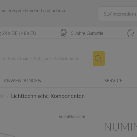
 zum entsprechenden Land oder zur
SLV Internationa
g 24h DE | 48h EU
5 Jahre Garantie
ANWENDUNGEN
SERVICE
Neue Energielabel ab 20
ör
Lichttechnische Komponenten
/
Vollbildansicht
amilie.
NUMI
etails