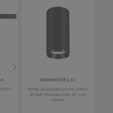
 M
NUMINOS® L CL
 2700 K
PHASE, Deckenaufbauleuchte, 4000 K,
PHASE
20 Watt, Phasenabschnitt, 36°, matt
14 W
schwarz