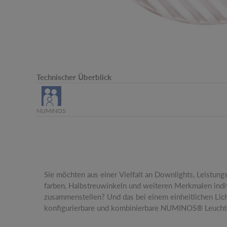
Technischer Überblick
NUMINOS
Sie möchten aus einer Vielfalt an Downlights, Leistungs
Möglichkeiten. Wie diesen elliptischen Diffusor, der den Li
farben, Halbstreuwinkeln und weiteren Merkmalen indi
das Lichtbild oval statt rund wirkt. Wann entscheiden Sie sich für
zusammenstellen? Und das bei einem einheitlichen Lic
konfigurierbare und kombinierbare NUMINOS® Leuchte