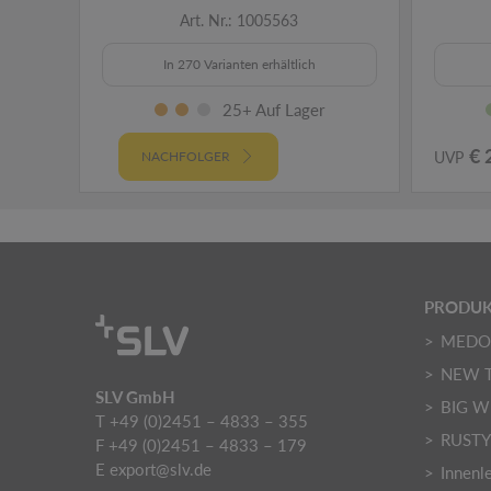
Art. Nr.: 1005563
In 270 Varianten erhältlich
25+ Auf Lager
€ 
NACHFOLGER
UVP
PRODUK
MED
NEW 
SLV GmbH
BIG W
T +49 (0)2451 – 4833 – 355
RUST
F +49 (0)2451 – 4833 – 179
E
export@slv.de
Innenl