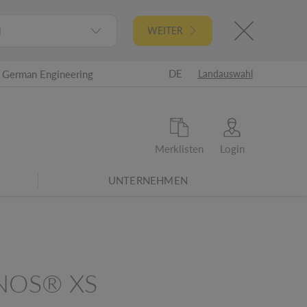
l
WEITER
DE
German Engineering
Landauswahl
Merklisten
Login
UNTERNEHMEN
21 - Überarbeitete Energieeffizienzklassen
NOS® XS