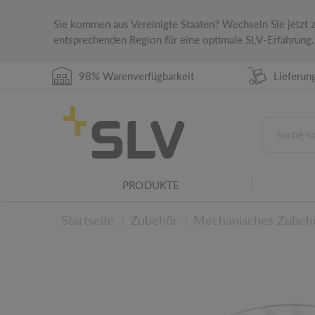
Sie kommen aus Vereinigte Staaten? Wechseln Sie jetzt
entsprechenden Region für eine optimale SLV-Erfahrung.
98% Warenverfügbarkeit
Lieferun
PRODUKTE
Startseite
Zubehör
Mechanisches Zubeh
/
/
Leuchtenfamilie
Dieses Produkt gehört zu einer SLV Leuchtenf
Zu den technischen D