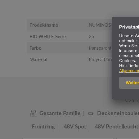
Produktname
NUMINOS® XS
BIG WHITE Seite
25
Farbe
transparent
Material
Polycarbonat (PC)
Un
Gesamte Familie
Deckeneinbaule
Frontring
48V Spot
48V Pendelleucht