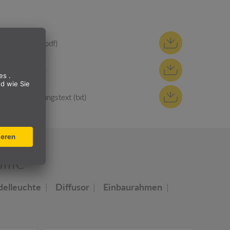
Datenblatt (pdf)
REACh (pdf)
Ausschreibungstext (txt)
lie
delleuchte
Diffusor
Einbaurahmen