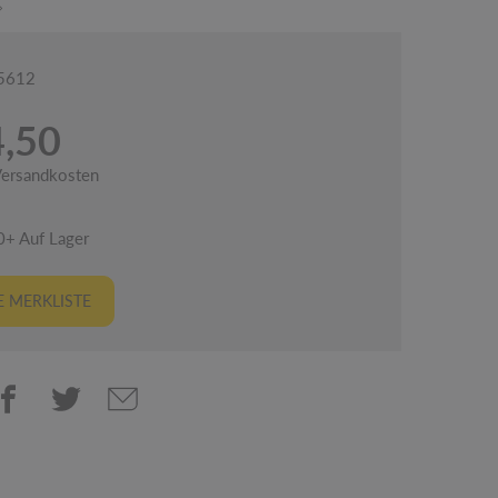
05612
4,50
 Versandkosten
0+ Auf Lager
 MERKLISTE