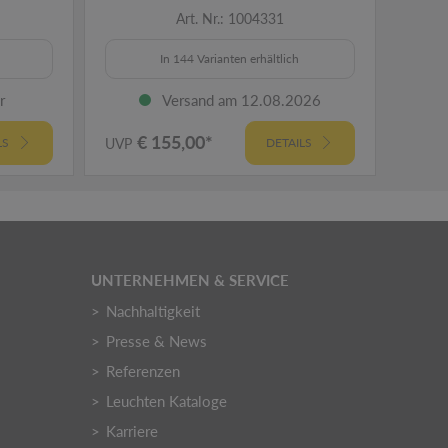
Art. Nr.: 1004331
In 144 Varianten erhältlich
r
Versand am 12.08.2026
€ 155,00*
€
LS
UVP
DETAILS
UVP
UNTERNEHMEN & SERVICE
Nachhaltigkeit
Presse & News
Referenzen
Leuchten Kataloge
Karriere