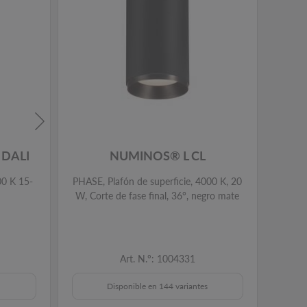
DALI
NUMINOS® L CL
00 K 15-
PHASE, Plafón de superficie, 4000 K, 20
PHASE,
W, Corte de fase final, 36°, negro mate
W, Cor
Art. N.º: 1004331
Disponible en 144 variantes