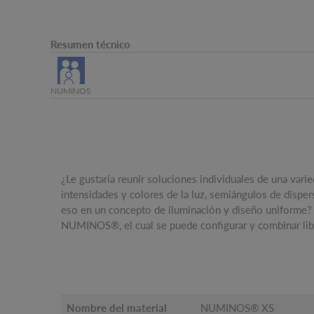
Resumen técnico
NUMINOS
¿Le gustaría reunir soluciones individuales de una vari
posibilidades. Como este prismático, el cual crea un 
intensidades y colores de la luz, semiángulos de dispers
reduce al mismo tiempo el deslumbramiento. ¿Cuándo v
eso en un concepto de iluminación y diseño uniforme? 
NUMINOS®, el cual se puede configurar y combinar lib
Nombre del material
NUMINOS® XS