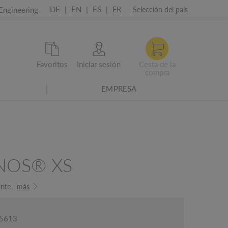
DE
|
EN
|
ES
|
FR
Engineering
Selección del país
Favoritos
Iniciar sesión
Cesta de la
compra
EMPRESA
NOS® XS
nte,
más
05613