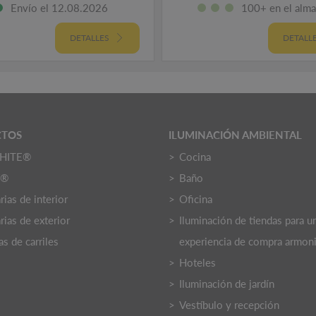
Envío el 12.08.2026
100+ en el alm
DETALLES
DETALL
CTOS
ILUMINACIÓN AMBIENTAL
HITE®
Cocina
Y®
Baño
ias de interior
Oficina
rias de exterior
Iluminación de tiendas para u
s de carriles
experiencia de compra armon
Hoteles
Iluminación de jardín
Vestíbulo y recepción