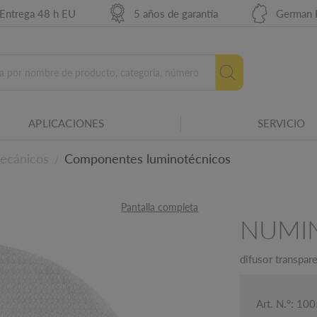
Entrega 48 h EU
5 años de garantía
German 
APLICACIONES
SERVICIO
ecánicos
Componentes luminotécnicos
/
Pantalla completa
arias SLV.
NUMI
icos
difusor transpare
Art. N.º: 10