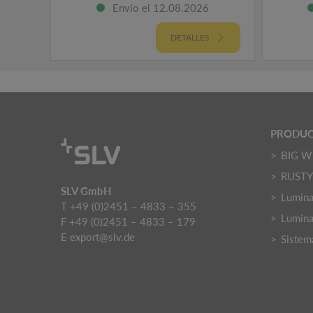
Envío el 12.08.2026
DETALLES
PRODU
BIG W
RUST
SLV GmbH
Luminar
T +49 (0)2451 – 4833 – 355
Lumina
F +49 (0)2451 – 4833 – 179
E
export@slv.de
Sistema