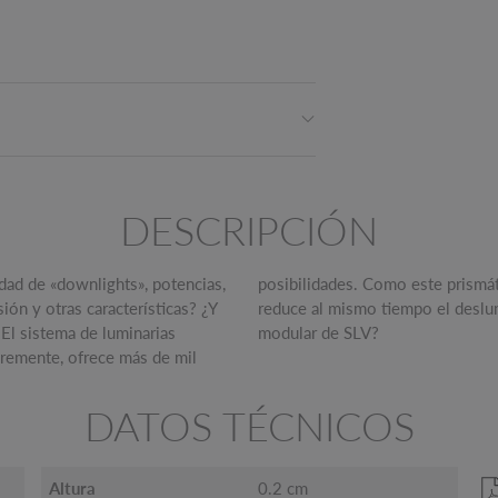
DESCRIPCIÓN
edad de «downlights», potencias,
cono luminoso menos definido y
ión y otras características? ¿Y
a a decidirse por la variedad
El sistema de luminarias
modular de SLV?
remente, ofrece más de mil
DATOS TÉCNICOS
Altura
0.2 cm