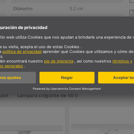
Diámetro
3.2 cm
Peso neto
0 kg
ra familia de luminarias N
da de techo
3~ Spot
Luminarias de techo
Spot
Lámpara colgante de 48 V