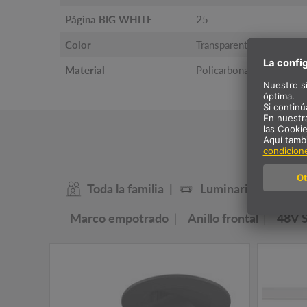
Página BIG WHITE
25
Color
Transparente
Material
Policarbonato (PC)
Nuest
Toda la familia
Luminaria empotra
Marco empotrado
Anillo frontal
48V 