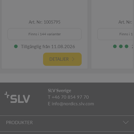
Art. Nr: 1005795
Art. Nr
Finns i 144 varianter
Finns i 1
Tillgänglig från 11.08.2026
2
DETALJER
SLV Sverige
T +46 70 854 97 70
E
info@nordics.slv.com
PRODUKTER