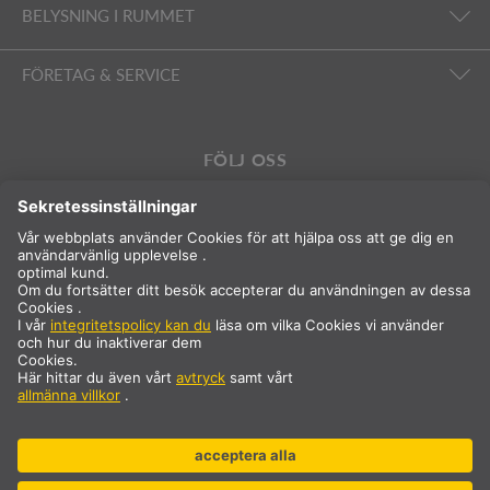
BELYSNING I RUMMET
FÖRETAG & SERVICE
FÖLJ OSS
Internationell
SV
Sverige
Val av land
* Priset är exklusive moms och frakt, som tillkommer vid köp.
** Angivna värden är genomsnittliga leveranstider och avser
standardleveranser i fastlands-Europa och förutsatt att
beställningen inkommer senast kl. 13.00. Skrymmande artiklar,
såsom profiler och skensystem etc., kan ha längre leveranstider.