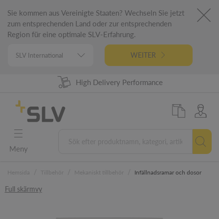
Sie kommen aus Vereinigte Staaten? Wechseln Sie jetzt
zum entsprechenden Land oder zur entsprechenden
Region für eine optimale SLV-Erfahrung.
WEITER
High Delivery Performance
98% Product Availability
German Engineering
5 Years Warranty
Meny
/
/
/
Hemsida
Tillbehör
Mekaniskt tillbehör
Infällnadsramar och dosor
Full skärmvy