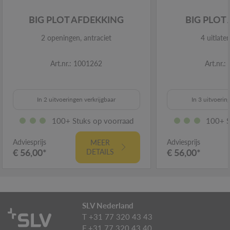
BIG PLOT AFDEKKING
BIG PLOT
2 openingen, antraciet
4 uitlate
Art.nr.: 1001262
Art.nr.
In 2 uitvoeringen verkrijgbaar
In 3 uitvoerin
100+ Stuks op voorraad
100+ S
Adviesprijs
Adviesprijs
MEER
€ 56,00*
€ 56,00*
DETAILS
SLV Nederland
T +31 77 320 43 43
F +31 77 320 43 40