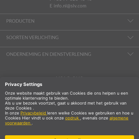
E
info.nl@slv.com
PRODUCTEN
SOORTEN VERLICHTING
ONDERNEMING EN DIENSTVERLENING
VOLG ONS
Internationaal
NL
Nederland
Landselectie