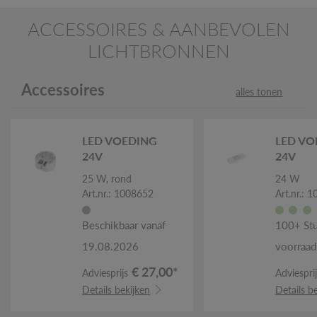
ACCESSOIRES & AANBEVOLEN
LICHTBRONNEN
Accessoires
alles tonen
LED VOEDING
LED VO
24V
24V
25 W, rond
24 W
Art.nr.: 1008652
Art.nr.: 
Beschikbaar vanaf
100+ St
19.08.2026
voorraad
€ 27,00*
Adviesprijs
Adviesprij
Details bekijken
Details b