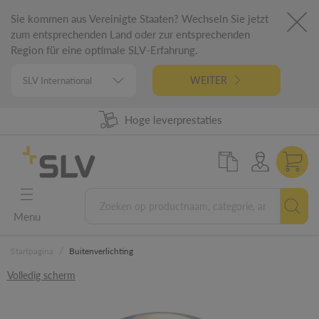
Sie kommen aus Vereinigte Staaten? Wechseln Sie jetzt
zum entsprechenden Land oder zur entsprechenden
Region für eine optimale SLV-Erfahrung.
WEITER
98% uit voorraad leverbaar
Hoge leverprestaties
German Engineering
5 jaar garantie
Menu
/
Startpagina
Buitenverlichting
Volledig scherm