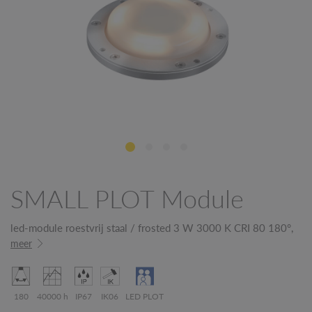
SMALL PLOT Module
led-module roestvrij staal / frosted 3 W 3000 K CRI 80 180°,
meer
180
40000 h
IP67
IK06
LED PLOT