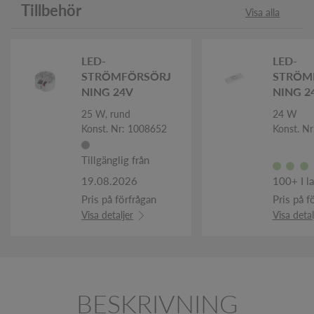
Tillbehör
Visa alla
LED-
LED-
STRÖMFÖRSÖRJ
STRÖM
NING 24V
NING 2
25 W, rund
24 W
Konst. Nr: 1008652
Konst. N
Tillgänglig från
19.08.2026
100+ I l
Pris på förfrågan
Pris på f
Visa detaljer
Visa detal
BESKRIVNING