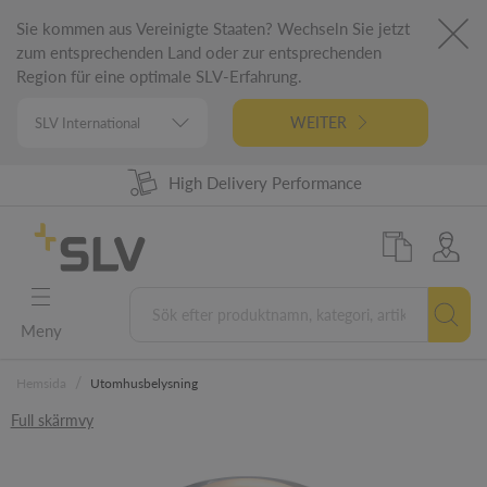
Sie kommen aus Vereinigte Staaten? Wechseln Sie jetzt
zum entsprechenden Land oder zur entsprechenden
Region für eine optimale SLV-Erfahrung.
WEITER
High Delivery Performance
98% Product Availability
German Engineering
5 Years Warranty
Meny
/
Hemsida
Utomhusbelysning
Full skärmvy