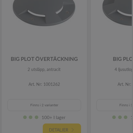
BIG PLOT ÖVERTÄCKNING
BIG PL
2 utsläpp, antracit
4 ljusutlo
Art. Nr: 1001262
Art. Nr
Finns i 2 varianter
Finns i 3
100+ I lager
1
DETALJER