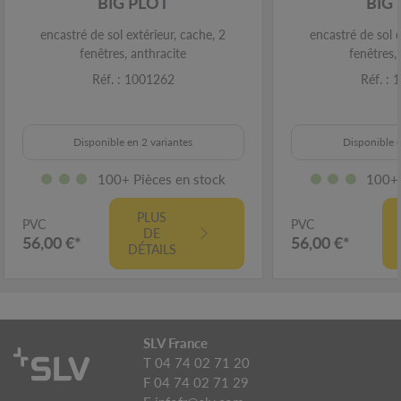
BIG PLOT
BIG
encastré de sol extérieur, cache, 2
encastré de sol e
fenêtres, anthracite
fenêtres,
Réf. : 1001262
Réf. :
Disponible en 2 variantes
Disponible e
100+ Pièces en stock
100+ 
PLUS
PVC
PVC
DE
56,00 €*
56,00 €*
DÉTAILS
SLV France
T 04 74 02 71 20
F 04 74 02 71 29