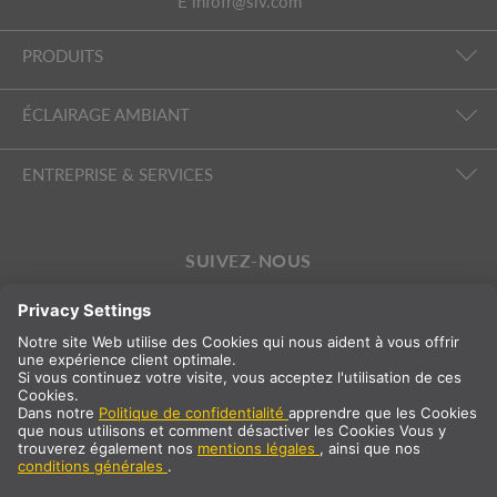
E
infofr@slv.com
PRODUITS
ÉCLAIRAGE AMBIANT
ENTREPRISE & SERVICES
SUIVEZ-NOUS
International
FR
France
Sélection du pays