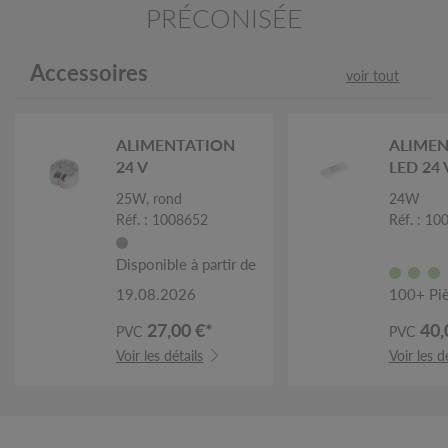
PRÉCONISÉE
Accessoires
voir tout
ALIMENTATION
ALIME
24 V
LED 24 
25W, rond
24W
Réf. : 1008652
Réf. : 10
Disponible à partir de
19.08.2026
100+ Piè
27,00 €*
40,
PVC
PVC
Voir les détails
Voir les d