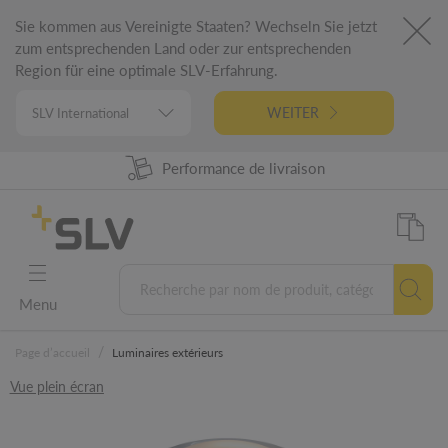
Sie kommen aus Vereinigte Staaten? Wechseln Sie jetzt
zum entsprechenden Land oder zur entsprechenden
Region für eine optimale SLV-Erfahrung.
WEITER
Disponibilité produit à 98%
Performance de livraison
Conception Allemande
Garantie 5 ans
Menu
/
Page d’accueil
Luminaires extérieurs
Vue plein écran