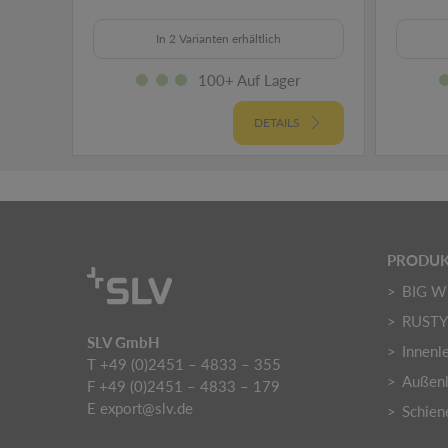
In 2 Varianten erhältlich
100+ Auf Lager
DETAILS
PRODUK
BIG W
RUST
SLV GmbH
Innenl
T +49 (0)2451 – 4833 – 355
Außenl
F +49 (0)2451 – 4833 – 179
E
export@slv.de
Schien