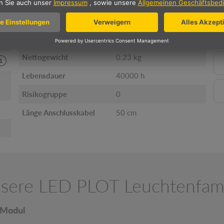
Umgebungstemperatur
-20 - 40 °C
Energieeffizienzklasse
Nettogewicht
0.23 kg
Lebensdauer
40000 h
Risikogruppe
0
Länge Anschlusskabel
50 cm
sere LED PLOT Leuchtenfami
Modul