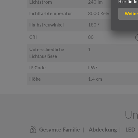
Lichtstrom
240 lm
Lichtfarbtemperatur
3000 Kelvin
Halbstreuwinkel
180 °
CRI
80
Unterschiedliche
1
Lichtauslässe
IP Code
IP67
Höhe
1.4 cm
Un
Gesamte Familie
Abdeckung
LED-