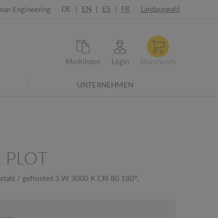
DE
|
EN
|
ES
|
FR
man Engineering
Landauswahl
Merklisten
Login
Warenkorb
UNTERNEHMEN
021-Überarbeitete Energieeffizienzklassen
 PLOT
tahl / gefrosted 3 W 3000 K CRI 80 180°,