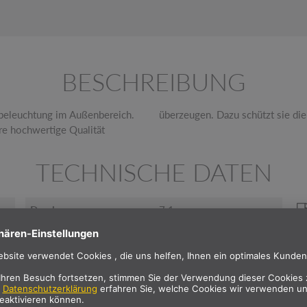
BESCHREIBUNG
sbeleuchtung im Außenbereich.
überzeugen. Dazu schützt sie die
hre hochwertige Qualität
TECHNISCHE DATEN
Durchmesser
7.1 cm
Schlagfestigkeitsklasse
IK06
Schlagfestigkeit
1 joule
Sekundär Strom /
24 V
Sekundär Spannung