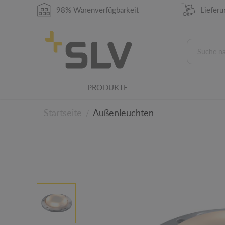
Die IP-Schutzart gibt die Eignung elektrische
98% Warenverfügbarkeit
Liefer
Umgebungsbedingungen an.
IK-Stoßfestigkeitsgrad
Der IK-Stoßfestigkeitsgrad ist ein Maß für 
elektrischer Betriebsmittel gegen, mechanis
Stoßbeanspruchung.
Leuchtenfamilie
PRODUKTE
Dieses Produkt gehört zu einer SLV Leuchtenf
Startseite
Außenleuchten
/
Zu den technischen D