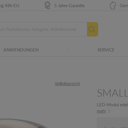
r Betriebsmittel für verschiedene
ung 48h EU
5 Jahre Garantie
Ger
die Widerstandsfähigkeit von Gehäusen
che Beanspruchung, insbesondere
ANWENDUNGEN
SERVICE
amilie.
Neue Energielabel ab 2
etails
Vollbildansicht
SMALL
LED-Modul edels
mehr