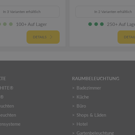
In 3 Varianten erhältlich
In 2 Varianten erhältlich
100+ Auf Lager
250+ Auf Lag
DETAILS
DETAI
TE
RAUMBELEUCHTUNG
HITE®
Badezimmer
Y®
Küche
euchten
Büro
euchten
Shops & Läden
ensysteme
Hotel
Gartenbeleuchtung