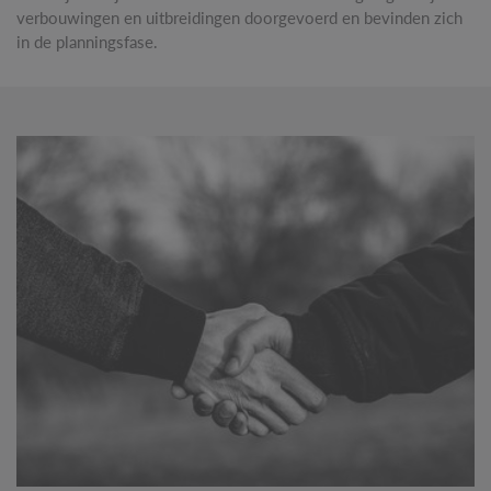
verbouwingen en uitbreidingen doorgevoerd en bevinden zich
in de planningsfase.