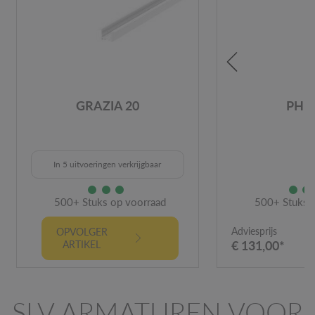
GRAZIA 20
PHE
In 5 uitvoeringen verkrijgbaar
500+ Stuks op voorraad
500+ Stuks 
Adviesprijs
OPVOLGER
€ 131,00*
ARTIKEL
SLV ARMATUREN VOOR