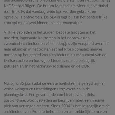
een architectonische bijzonderheid die stamt uit het voormalige
KdF Seebad Rügen. De hutten Mariandl am Meer zijn verhuisd
naar Blok IV, dat vandaag weer kan worden gebruikt en
opnieuw is ontworpen. De SLV draagt ​​bij aan het contrastrijke
concept met zowel binnen- als buitenarmatuur.
Vlakke gebieden in het zuiden, beboste hoogten in het
noorden, imposante krijtrotsen in het noordwesten:
zwembadarchitectuur en vissersdorpjes zijn verspreid over het
hele eiland en in het oosten zet het Prora-complex nieuwe
normen op het gebied van architectuur: als monument van de
Duitse sociale en bouwgeschiedenis en een belangrijk
getuigenis van het nationaal-socialisme en de DDR.
Nu, bijna 85 jaar nadat de eerste hoeksteen is gelegd, zijn er
verbouwingen en uitbreidingen uitgevoerd en in de
planningsfase. Een gevarieerde combinatie van hotels,
gastronomie, woongebieden en bedrijven moet een nieuwe
plek van verlangen creëren. Sinds 2004 is het belangrijk om de
architectuur van Prora te behouden en aantrekkelijk te maken