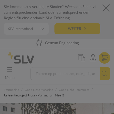
Sie kommen aus Vereinigte Staaten? Wechseln Sie jetzt
zum entsprechenden Land oder zur entsprechenden
Region für eine optimale SLV-Erfahrung.
WEITER
98% uit voorraad leverbaar
Hoge leverprestaties
German Engineering
5 jaar garantie
Menu
/
/
/
Startpagina
Good Light Magazine
Good Light References
Referentieproject Prora - Mariandl am Meer®