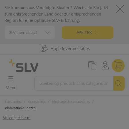
Sie kommen aus Vereinigte Staaten? Wechseln Sie jetzt
zum entsprechenden Land oder zur entsprechenden
Region für eine optimale SLV-Erfahrung.
WEITER
98% uit voorraad leverbaar
Hoge leverprestaties
German Engineering
5 jaar garantie
Menu
/
/
/
Startpagina
Accessoires
Mechanische accessoires
Inbouwframe -dozen
Volledig scherm