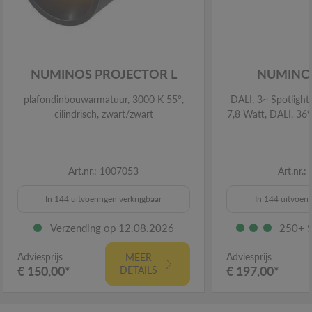
NUMINOS PROJECTOR L
NUMINOS
plafondinbouwarmatuur, 3000 K 55°,
DALI, 3~ Spotlight,
cilindrisch, zwart/zwart
7,8 Watt, DALI, 36°
Art.nr.: 1007053
Art.nr.
In 144 uitvoeringen verkrijgbaar
In 144 uitvoeri
Verzending op 12.08.2026
250+ S
Adviesprijs
Adviesprijs
MEER
€ 150,00*
€ 197,00*
DETAILS