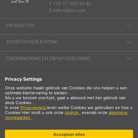
F +31 77 320 43 40
E
info.nl@slv.com
PRODUCTEN
SOORTEN VERLICHTING
ONDERNEMING EN DIENSTVERLENING
VOLG ONS
Internationaal
NL
Nederland