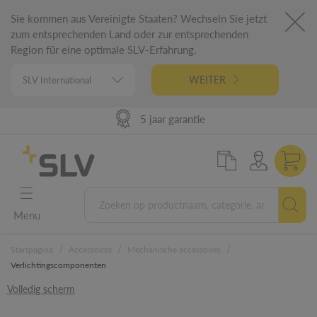
Sie kommen aus Vereinigte Staaten? Wechseln Sie jetzt
zum entsprechenden Land oder zur entsprechenden
Region für eine optimale SLV-Erfahrung.
WEITER
98% uit voorraad leverbaar
Hoge leverprestaties
German Engineering
5 jaar garantie
Menu
/
/
/
Startpagina
Accessoires
Mechanische accessoires
Verlichtingscomponenten
Volledig scherm