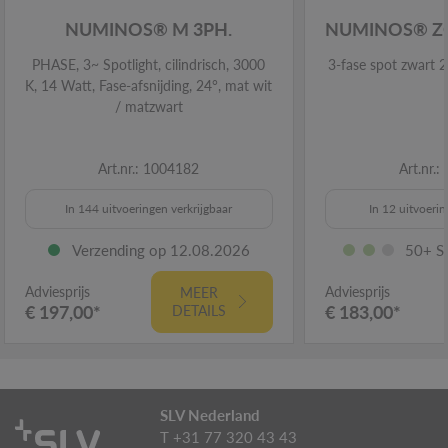
NUMINOS® M 3PH.
NUMINOS® Z
PHASE, 3~ Spotlight, cilindrisch, 3000
3-fase spot zwart
K, 14 Watt, Fase-afsnijding, 24°, mat wit
/ matzwart
Art.nr.: 1004182
Art.nr.
In 144 uitvoeringen verkrijgbaar
In 12 uitvoerin
Verzending op 12.08.2026
50+ S
Adviesprijs
Adviesprijs
MEER
€ 197,00*
€ 183,00*
DETAILS
SLV Nederland
T +31 77 320 43 43