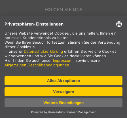
FOLGEN SIE UNS
INTERNATIONAL
DE
|
EN
|
ES
|
FR
SLV International
Landauswahl
* Alle Preisangaben netto, zzgl. Versandkosten
** Die angegebenen Werte sind durchschnittliche Lieferzeiten und
beziehen sich auf Standardlieferungen auf dem europäischen
Festland und sofern der Bestelleingang bis 13 Uhr erfolgt ist.
Sperrgutartikel, wie Profile und Schienensysteme etc., können
längere Lieferzeiten haben.
© SLV Germany 2026. All rights reserved
Cookie-Einstellungen
Datenschutz
Impressum
AGB