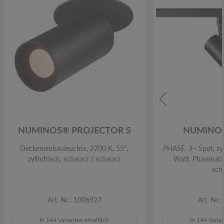
NUMINOS® PROJECTOR S
NUMINOS
Deckeneinbauleuchte, 2700 K, 55°,
PHASE, 3~ Spot, zyl
zylindrisch, schwarz / schwarz
Watt, Phasenabs
sch
Art. Nr.: 1006927
Art. Nr.
In 144 Varianten erhältlich
In 144 Varian