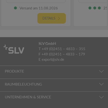
Versand am 11.08.2026
25
DETAILS
SLV GmbH
T +49 (0)2451 – 4833 – 355
F +49 (0)2451 – 4833 – 179
E
export@slv.de
PRODUKTE
RAUMBELEUCHTUNG
UNTERNEHMEN & SERVICE