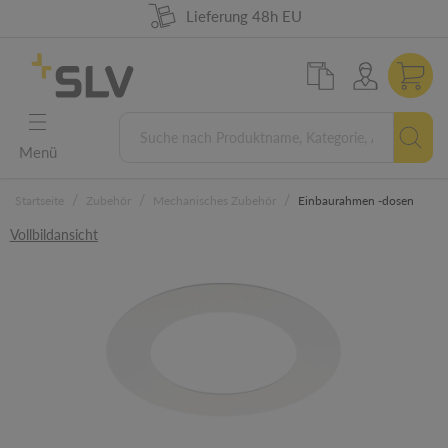
98% Warenverfügbarkeit
German Engineering
Lieferung 48h EU
5 Jahre Garantie
Menü
/
/
/
Startseite
Zubehör
Mechanisches Zubehör
Einbaurahmen -dosen
Vollbildansicht