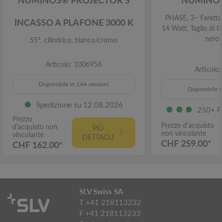
PHASE, 3~ Faretto,
INCASSO A PLAFONE 3000 K
14 Watt, Taglio di f
nero
55°, cilindrico, bianco/cromo
Articolo: 1006956
Articolo
Disponibile in 144 versioni
Disponibile i
Spedizione su 12.08.2026
250+ P
Prezzo
Prezzo d’acquisto
d’acquisto non
PIÙ
non vincolante
vincolante
DETTAGLI
CHF 259.00*
CHF 162.00*
SLV Swiss SA
T +41 218113232
F +41 218113233