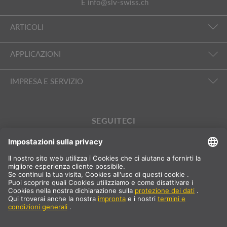
E
info@slv-swiss.ch
ARTICOLI
APPLICAZIONI
IMPRESA E SERVIZIO
SEGUITECI
International
DE
|
FR
|
IT
Svizzera
Selezione del paese