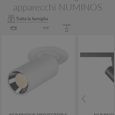
apparecchi NUMINOS
Tutta la famiglia
NUMINOS® PROJECTOR S
NUMINOS