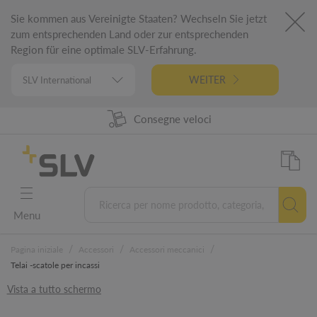
Sie kommen aus Vereinigte Staaten? Wechseln Sie jetzt
zum entsprechenden Land oder zur entsprechenden
Region für eine optimale SLV-Erfahrung.
WEITER
98% Disponibilità prodotti
Progettato in Germania
Consegne veloci
5 letna garancija
Menu
/
/
/
Pagina iniziale
Accessori
Accessori meccanici
Telai -scatole per incassi
Vista a tutto schermo