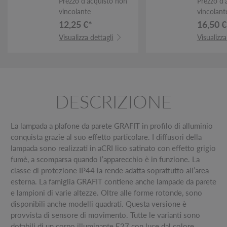
Prezzo d’acquisto non
Prezzo d’
vincolante
vincolant
12,25 €*
16,50 €
Visualizza dettagli
Visualizza
DESCRIZIONE
La lampada a plafone da parete GRAFIT in profilo di alluminio
conquista grazie al suo effetto particolare. I diffusori della
lampada sono realizzati in aCRI lico satinato con effetto grigio
fumè, a scomparsa quando l’apparecchio è in funzione. La
classe di protezione IP44 la rende adatta soprattutto all’area
esterna. La famiglia GRAFIT contiene anche lampade da parete
e lampioni di varie altezze. Oltre alle forme rotonde, sono
disponibili anche modelli quadrati. Questa versione è
provvista di sensore di movimento. Tutte le varianti sono
dotabili di un corpo illuminante E27 con luce dal colore