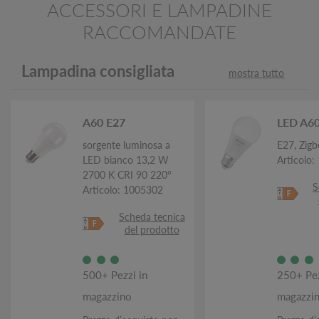
ACCESSORI E LAMPADINE
RACCOMANDATE
Lampadina consigliata
mostra tutto
A60 E27
LED A6
sorgente luminosa a
E27, Zigb
LED bianco 13,2 W
Articolo
2700 K CRI 90 220°
S
Articolo: 1005302
Scheda tecnica
del prodotto
500+ Pezzi in
250+ Pez
magazzino
magazzi