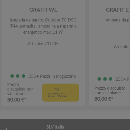
GRAFIT WL
GRAFIT 
lampada da parete, Outdoor TC-DSE,
lampada da pa
IP44, antracite, lampadina a risparmio
energetico max. 11 W
Articolo: 231205
Articolo
250+ Pezzi in magazzino
250+ P
Prezzo
Prezzo d’acquisto
d’acquisto non
PIÙ
non vincolante
vincolante
DETTAGLI
80,00 €*
80,00 €*
SLV Italia