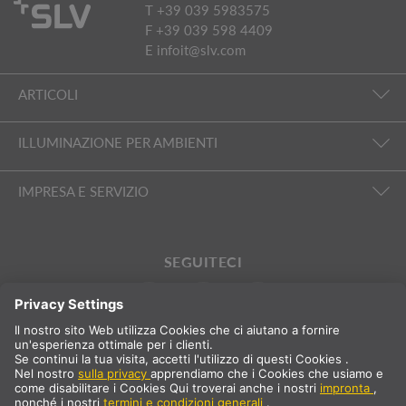
T +39 039 5983575
F +39 039 598 4409
E
infoit@slv.com
ARTICOLI
ILLUMINAZIONE PER AMBIENTI
IMPRESA E SERVIZIO
SEGUITECI
International
IT
Italia