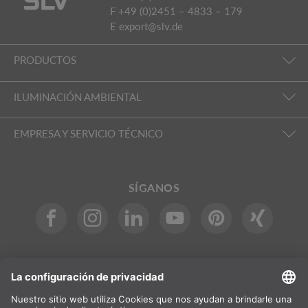
F +49 (0)2451 – 4833 – 179
E
export@slv.de
PRODUCTOS
ILUMINACIÓN AMBIENTAL
EMPRESA Y SERVICIO TÉCNICO
SÍGANOS
INTERNACIONAL
DE
|
EN
|
ES
|
FR
SLV International