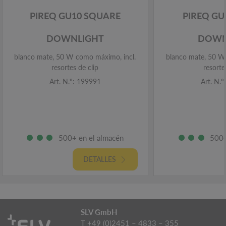
PIREQ GU10 SQUARE
PIREQ G
DOWNLIGHT
DOWN
blanco mate, 50 W como máximo, incl.
blanco mate, 50 W
resortes de clip
resorte
Art. N.º: 199991
Art. N.
500+ en el almacén
500+
DETALLES
SLV GmbH
T +49 (0)2451 – 4833 – 355