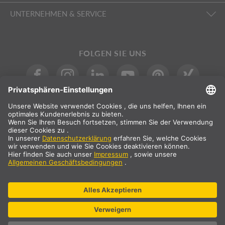
UNTERNEHMEN & SERVICE
FOLGEN SIE UNS
INTERNATIONAL
DE
|
EN
|
ES
|
FR
SLV International
Landauswahl
* Alle Preisangaben netto, zzgl. Versandkosten
** Die angegebenen Werte sind durchschnittliche Lieferzeiten und
beziehen sich auf Standardlieferungen auf dem europäischen
Festland und sofern der Bestelleingang bis 13 Uhr erfolgt ist.
Sperrgutartikel, wie Profile und Schienensysteme etc., können
längere Lieferzeiten haben.