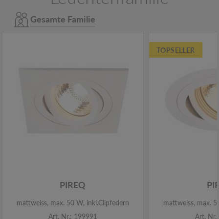
Gesamte Familie
TOPSELLER
PIREQ
PI
mattweiss, max. 50 W, inkl.Clipfedern
mattweiss, max. 50
Art. Nr.: 199991
Art. Nr