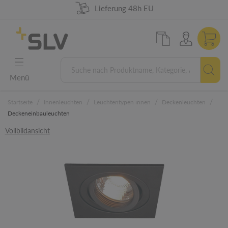
98% Warenverfügbarkeit
German Engineering
Lieferung 48h EU
5 Jahre Garantie
Menü
/
/
/
/
Startseite
Innenleuchten
Leuchtentypen innen
Deckenleuchten
Deckeneinbauleuchten
Vollbildansicht