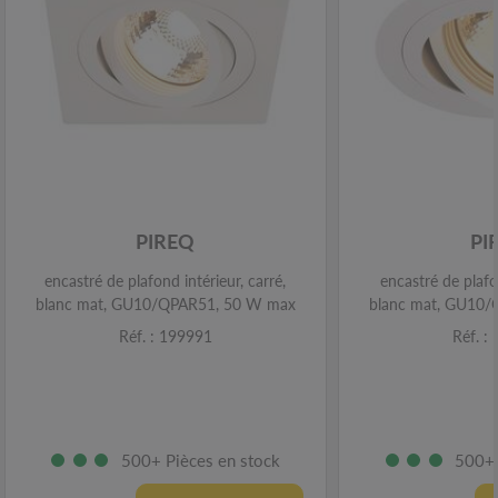
PIREQ
PI
encastré de plafond intérieur, carré,
encastré de plafo
blanc mat, GU10/QPAR51, 50 W max
blanc mat, GU10
Réf. : 199991
Réf. :
500+ Pièces en stock
500+ 