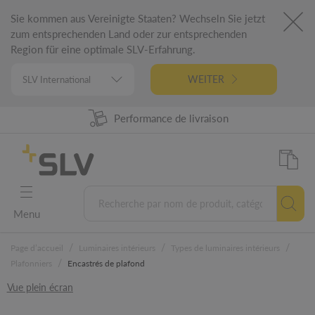
Sie kommen aus Vereinigte Staaten? Wechseln Sie jetzt
zum entsprechenden Land oder zur entsprechenden
Region für eine optimale SLV-Erfahrung.
WEITER
Disponibilité produit à 98%
Performance de livraison
Conception Allemande
Garantie 5 ans
Menu
/
/
/
Page d’accueil
Luminaires intérieurs
Types de luminaires intérieurs
/
Plafonniers
Encastrés de plafond
Vue plein écran