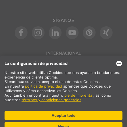
SÍGANOS
INTERNACIONAL
DE
|
EN
|
ES
|
FR
SLV International
Selección del país
* Todos los precios son netos, más los gastos de envío
** Los valores indicados son un plazo promedio de entrega y se
refieren a entregas estándar dentro de Europa y siempre que el
pedido se haya realizado antes de las 13 horas. Los productos
voluminosos como los perfiles y los sistemas de carriles pueden
tener plazos de entrega más largos.
© SLV Germany 2026. All rights reserved