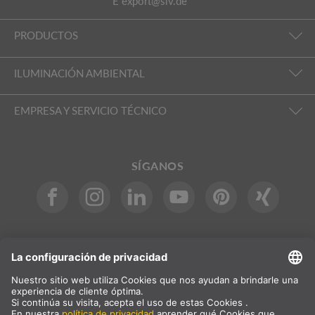
E
export@slv.de
PRODUCTOS
ILUMINACIÓN AMBIENTAL
EMPRESA Y SERVICIO TÉCNICO
SÍGANOS
INTERNACIONAL
DE
|
EN
|
ES
|
FR
SLV International
Selección del país