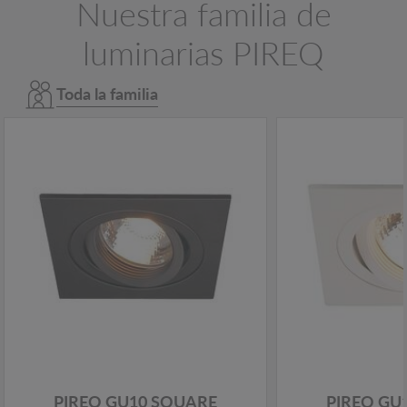
Nuestra familia de
luminarias PIREQ
Toda la familia
PIREQ GU10 SQUARE
PIREQ GU