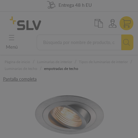
98 % de disponibilidad de la mercancía
German Engineering
5 años de garantía
Entrega 48 h EU
Menú
/
/
/
Página de inicio
Luminarias de interior
Tipos de luminarias de interior
/
Luminarias de techo
empotradas de techo
Pantalla completa