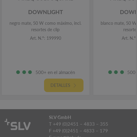
DOWNLIGHT
DOWN
negro mate, 50 W como máximo, incl.
blanco mate, 50 W
resortes de clip
resorte
Art. N.º: 199990
Art. N.
500+ en el almacén
500+
DETALLES
SLV GmbH
T +49 (0)2451 – 4833 – 355
F +49 (0)2451 – 4833 – 179