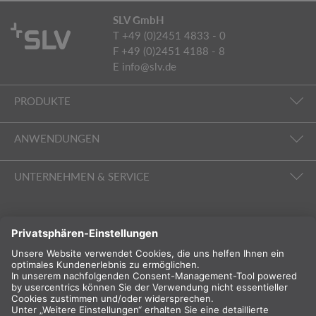
SLV GmbH
T +49 (0)2451 4833 - 0
F +49 (0)2451 4188 - 8
E
info@slv.de
PRODUKTE
ANWENDUNGEN
UNTERNEHMEN & SERVICE
FOLGEN SIE UNS
INTERNATIONAL