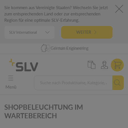
Sie kommen aus Vereinigte Staaten? Wechseln Sie jetzt
zum entsprechenden Land oder zur entsprechenden
Region für eine optimale SLV-Erfahrung.
WEITER
Lieferung 24h DE | 48h EU
98% Warenverfügbarkeit
German Engineering
5 Jahre Garantie
Menü
SHOPBELEUCHTUNG IM
WARTEBEREICH