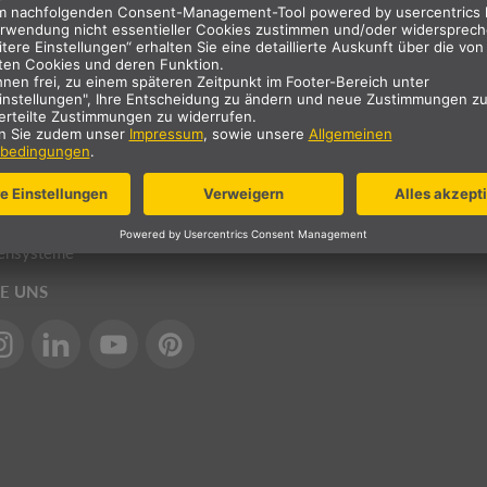
O®
Zuhause
TRIA®
Büro
HITE®
Hotel
NOS®
Shops
Y®
Industrie
euchten
Außenbereich
euchten
ensysteme
IE UNS