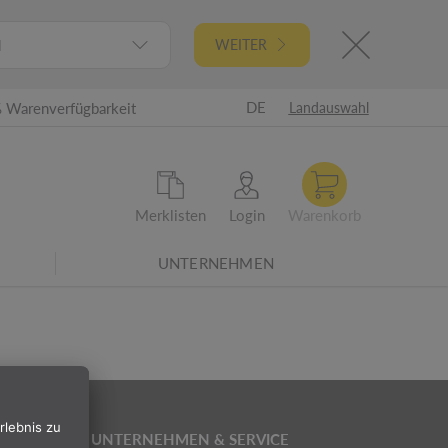
l
WEITER
DE
 Warenverfügbarkeit
Landauswahl
Merklisten
Login
Warenkorb
UNTERNEHMEN
Neue Energielabel ab 2021 - Überarbeitete Energieeffizienzklassen
UNTERNEHMEN & SERVICE