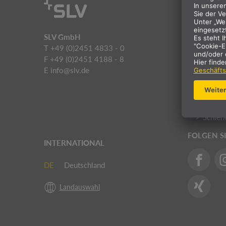
MED
NEW 
SLV GmbH
BIG W
T +49 (0)2451 4833 - 0
NUMI
F +49 (0)2451 4188 - 8
E
info@slv.de
RUST
Innenl
Außenl
Schien
FOLGEN S
INTERNATIONAL
DE
Deutschland
Landauswahl