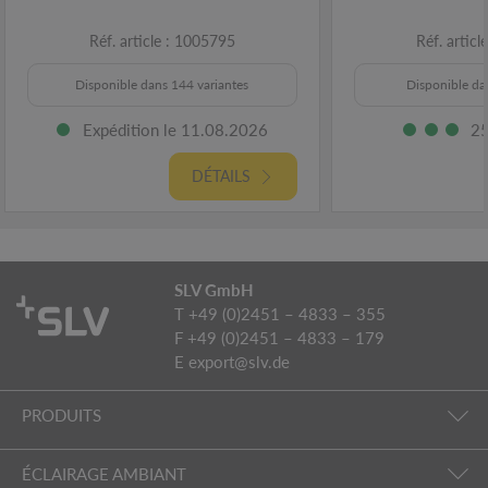
Réf. article : 1005795
Réf. artic
Disponible dans 144 variantes
Disponible da
Expédition le 11.08.2026
25
DÉTAILS
SLV GmbH
T +49 (0)2451 – 4833 – 355
F +49 (0)2451 – 4833 – 179
E
export@slv.de
PRODUITS
ÉCLAIRAGE AMBIANT