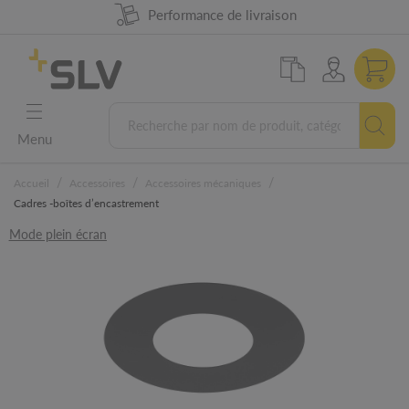
Disponibilité produit à 98%
Performance de livraison
Conception Allemande
Garantie 5 ans
Menu
/
/
/
Accueil
Accessoires
Accessoires mécaniques
Cadres -boîtes d’encastrement
Mode plein écran