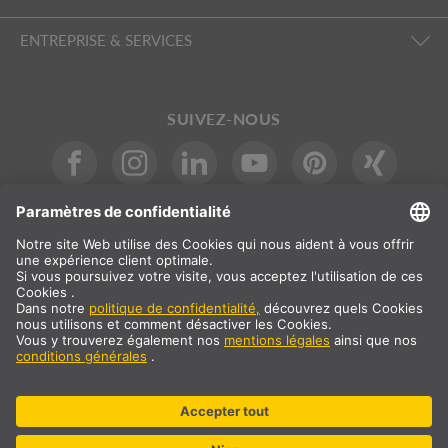
ENTREPRISE & SERVICES
SUIVEZ-NOUS
INTERNATIONAL
DE
|
EN
|
ES
|
FR
SLV International
Sélection du pays
* Tous les prix sont indiqués nets, frais de port en sus
** Les valeurs indiquées correspondent aux délais de livraison
moyens pour une livraison standard sur le continent européen et à
condition que la commande soit reçue avant 13 heures. Les articles
encombrants comme les profilés, les systèmes de rails et autres,
peuvent exiger de plus longs délais de livraison.