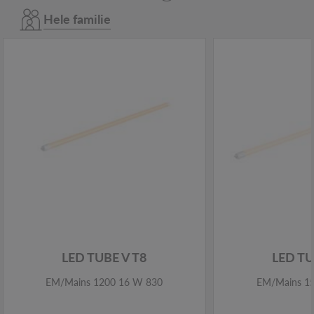
Hele familie
LED TUBE V T8
LED TU
EM/Mains 1200 16 W 830
EM/Mains 1