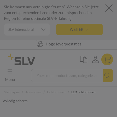
Sie kommen aus Vereinigte Staaten? Wechseln Sie jetzt
zum entsprechenden Land oder zur entsprechenden
Region für eine optimale SLV-Erfahrung.
WEITER
98% uit voorraad leverbaar
Hoge leverprestaties
German Engineering
5 jaar garantie
Menu
/
/
/
Startpagina
Accessoires
Lichtbronnen
LED lichtbronnen
Volledig scherm