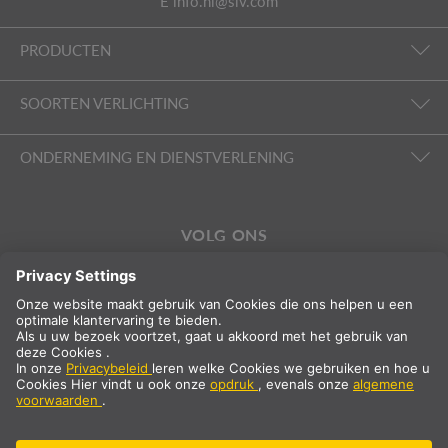
E
info.nl@slv.com
PRODUCTEN
SOORTEN VERLICHTING
ONDERNEMING EN DIENSTVERLENING
VOLG ONS
Internationaal
NL
Nederland
Landselectie