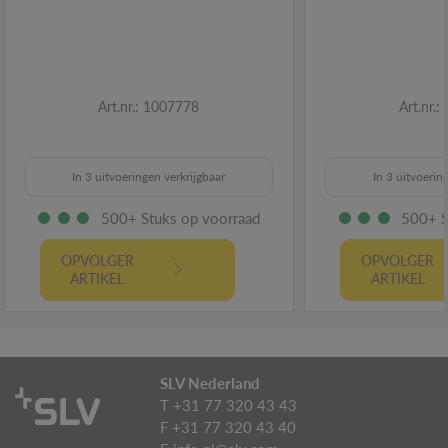
Art.nr.: 1007778
Art.nr.
In 3 uitvoeringen verkrijgbaar
In 3 uitvoerin
500+ Stuks op voorraad
500+ S
OPVOLGER
OPVOLGER
ARTIKEL
ARTIKEL
SLV Nederland
T +31 77 320 43 43
F +31 77 320 43 40