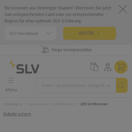
Sie kommen aus Vereinigte Staaten? Wechseln Sie jetzt
zum entsprechenden Land oder zur entsprechenden
Region für eine optimale SLV-Erfahrung.
WEITER
98% uit voorraad leverbaar
Hoge leverprestaties
German Engineering
5 jaar garantie
Menu
/
/
/
Startpagina
Accessoires
Lichtbronnen
LED lichtbronnen
Volledig scherm