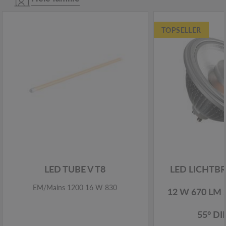
TOPSELLER
LED TUBE V T8
LED LICHTB
EM/Mains 1200 16 W 830
12 W 670 LM 
55° D