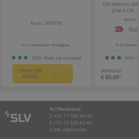
LED lichtbron QP
2700 K CRI >
Art.nr.
Art.nr.: 1007778
Prod
In 3 uitvoeringen verkrijgbaar
In 3 uitvoerin
500+ Stuks op voorraad
500+ S
Adviesprijs
OPVOLGER
€ 85,00*
ARTIKEL
SLV Nederland
T +31 77 320 43 43
F +31 77 320 43 40
E
info.nl@slv.com