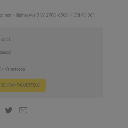
oinen / läpinäkyvä 5 W 2700-6500 K CRI 90 38°,
005311
täessä
0+ Varastossa
I SEURANTALUETTELO