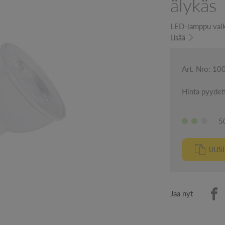
älykäs
LED-lamppu valk
Lisää
Art. Nro: 1
Hinta pyydet
5
UUS
Jaa nyt