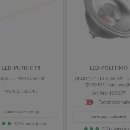
LED-PUTKI C T8
LED-POLTTIMO
M/Mains 1500 24 W 830
QPAR111 GU10 12 W 670 lm 
CRI 90 55° himmennettä
Art. Nro: 1007787
Art. Nro: 1005297
Tuotetietolomake
Saatavana 3 variantteja
Saatavana 3 variantteja
500+ Varastossa
500+ Varastos