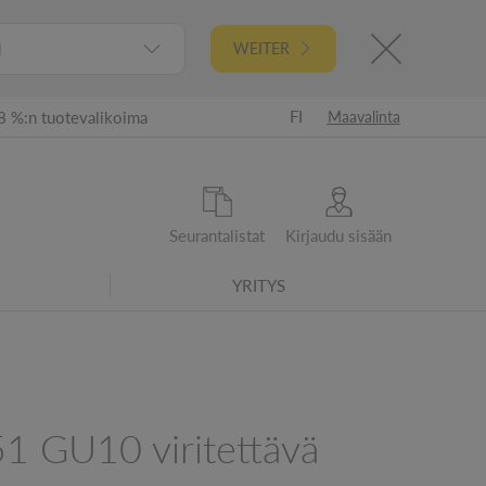
l
WEITER
FI
8 %:n tuotevalikoima
Maavalinta
Seurantalistat
Kirjaudu sisään
YRITYS
ta 2021 alkaen - tarkistetut energiatehokkuusluokat
 GU10 viritettävä