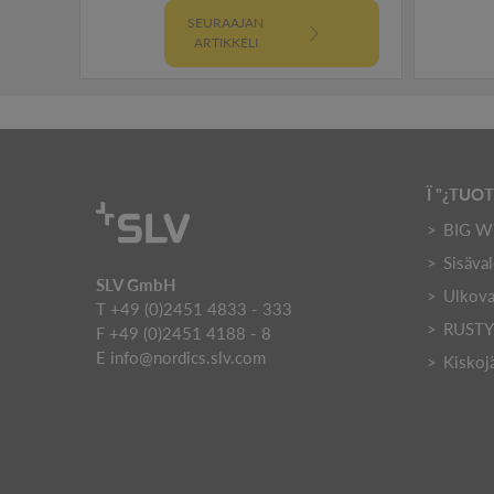
SEURAAJAN
ARTIKKELI
Ï "¿TUO
BIG W
Sisäval
SLV GmbH
Ulkova
T +49 (0)2451 4833 - 333
RUST
F +49 (0)2451 4188 - 8
E
info@nordics.slv.com
Kiskoj