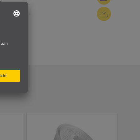
REACh (pdf)
TTEL
NEW