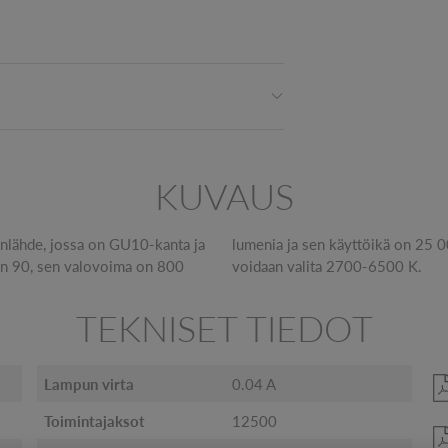
KUVAUS
lähde, jossa on GU10-kanta ja
ion sädeku lma on 38°, ja smart
n 90, sen valovoima on 800
voidaan valita 2700-6500 K.
TEKNISET TIEDOT
Lampun virta
0.04 A
Toimintajaksot
12500