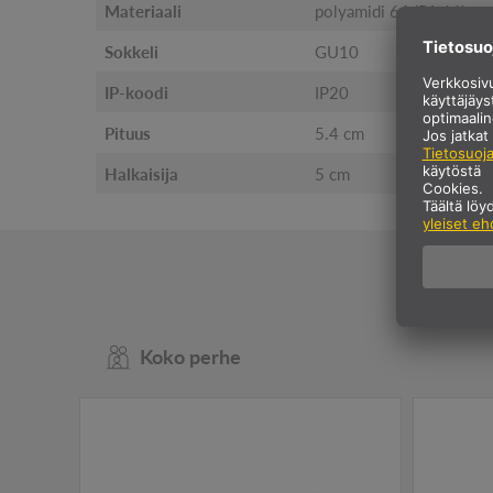
Materiaali
polyamidi 66 (PA 66)
Sokkeli
GU10
IP-koodi
IP20
Pituus
5.4 cm
Halkaisija
5 cm
Val
Koko perhe