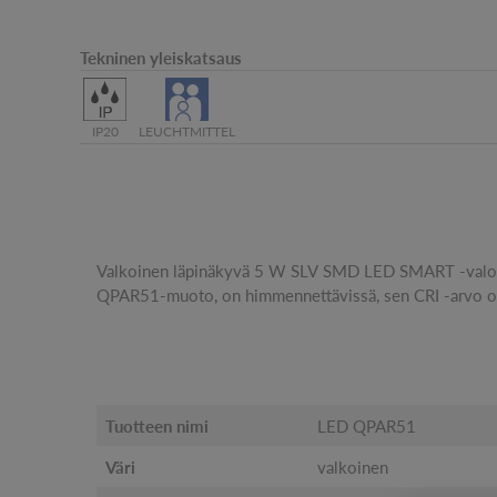
Tekninen yleiskatsaus
IP20
LEUCHTMITTEL
Valkoinen läpinäkyvä 5 W SLV SMD LED SMART -valon
lumenia ja sen käyttöikä on 25 000 tuntia. Tämän vers
QPAR51-muoto, on himmennettävissä, sen CRI -arvo o
Tuotteen nimi
LED QPAR51
Väri
valkoinen