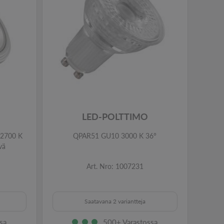
LED-POLTTIMO
2700 K
QPAR51 GU10 3000 K 36°
vä
Art. Nro: 1007231
Saatavana 2 variantteja
sa
500+ Varastossa