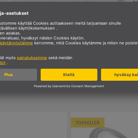
Ympäristön lämpötila
-20 - 40 °C
Käynnistysaika
0.5 s
Sähköinen tehokerroin
0.5 phi
Nettopaino
0.05 kg
LXXBXX Tiedot
0 | 0
aisinperheemme LEUCHTMI
TOPSELLER