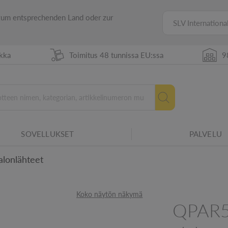
 zum entsprechenden Land oder zur
SLV Internationa
ikka
Toimitus 48 tunnissa EU:ssa
9
tuvuuden erilaisiin ympäristöolosuhteisiin.
SOVELLUKSET
PALVELU
Uusi energiamerkintä vuodes
lonlähteet
htiin
Koko näytön näkymä
QPAR51