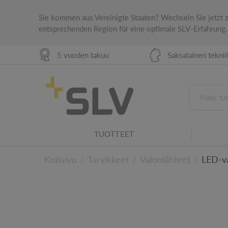
Sie kommen aus Vereinigte Staaten? Wechseln Sie jetzt
entsprechenden Region für eine optimale SLV-Erfahrung.
5 vuoden takuu
Saksalainen tekni
IP-suojausluokitus
IP-suojausluokka osoittaa sähkölaitteen sovel
Valaistusperhe
TUOTTEET
Tämä tuote on osa SLV-valaisinperhettä.
KAUPPAVALAISTUS HARMONISTA OSTOKOKEMUSTA VARTEN
Kotisivu
Tarvikkeet
Valonlähteet
LED-va
/
/
/
Teknisiin yksityisko