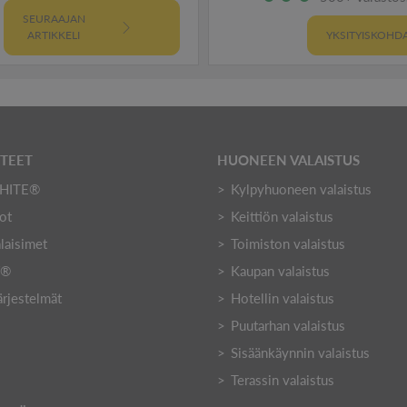
SEURAAJAN
ARTIKKELI
YKSITYISKOHD
TTEET
HUONEEN VALAISTUS
HITE®
Kylpyhuoneen valaistus
ot
Keittiön valaistus
laisimet
Toimiston valaistus
Y®
Kaupan valaistus
ärjestelmät
Hotellin valaistus
Puutarhan valaistus
Sisäänkäynnin valaistus
Terassin valaistus