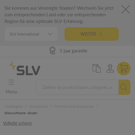
Sie kommen aus Vereinigte Staaten? Wechseln Sie jetzt
zum entsprechenden Land oder zur entsprechenden
Region für eine optimale SLV-Erfahrung.
WEITER
98% uit voorraad leverbaar
Hoge leverprestaties
German Engineering
5 jaar garantie
Menu
/
/
/
Startpagina
Accessoires
Mechanische accessoires
Inbouwframe -dozen
Volledig scherm