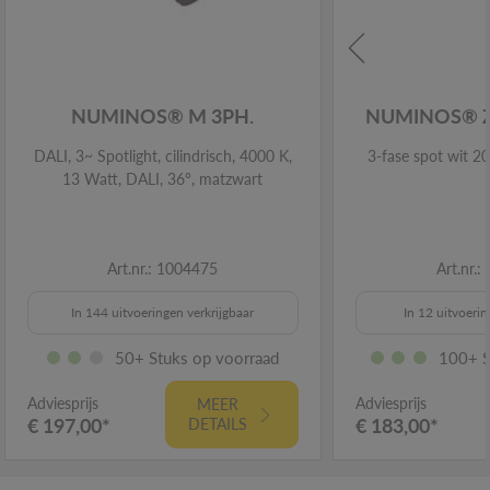
NUMINOS® M 3PH.
NUMINOS® 
DALI, 3~ Spotlight, cilindrisch, 4000 K,
3-fase spot wit 
13 Watt, DALI, 36°, matzwart
Art.nr.: 1004475
Art.nr.
In 144 uitvoeringen verkrijgbaar
In 12 uitvoerin
50+ Stuks op voorraad
100+ S
Adviesprijs
Adviesprijs
MEER
€ 197,00*
€ 183,00*
DETAILS