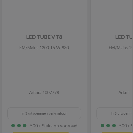
LED TUBE V T8
LED TU
EM/Mains 1200 16 W 830
EM/Mains 1
Art.nr.: 1007778
Art.nr.
In 3 uitvoeringen verkrijgbaar
In 3 uitvoerin
500+ Stuks op voorraad
500+ S