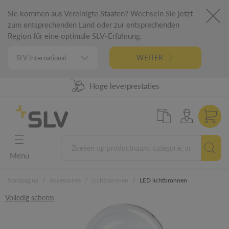
Sie kommen aus Vereinigte Staaten? Wechseln Sie jetzt
zum entsprechenden Land oder zur entsprechenden
Region für eine optimale SLV-Erfahrung.
WEITER
98% uit voorraad leverbaar
Hoge leverprestaties
German Engineering
5 jaar garantie
Menu
/
/
/
Startpagina
Accessoires
Lichtbronnen
LED lichtbronnen
Volledig scherm