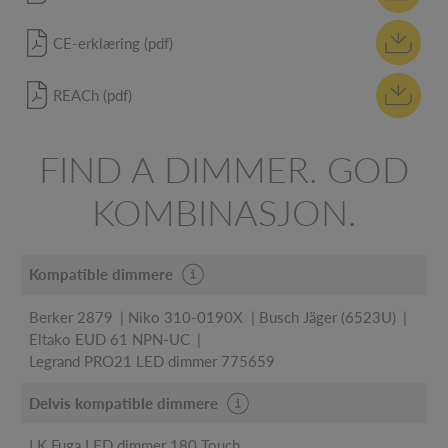
CE-erklæring (pdf)
REACh (pdf)
FIND A DIMMER. GOD
KOMBINASJON.
Kompatible dimmere
Berker 2879
Niko 310-0190X
Busch Jäger (6523U)
Eltako EUD 61 NPN-UC
Legrand PRO21 LED dimmer 775659
Delvis kompatible dimmere
LK Fuga LED dimmer 180 Touch