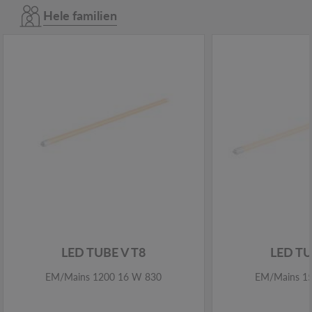
Hele familien
LED TUBE V T8
LED TU
EM/Mains 1200 16 W 830
EM/Mains 1