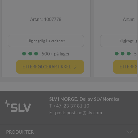
Art.nr.: 1007778
Art.nr.
Tilgjengelig i 3 varianter
Tilgjengelig
500+ på lager
5
ETTERFØLGERARTIKKEL
ETTERFØ
SLV i NORGE, Del av SLV Nordics
T +47-23 37 81 10
E -post:
post-no@slv.com
PRODUKTER