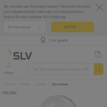
Sie kommen aus Vereinigte Staaten? Wechseln Sie jetzt
zum entsprechenden Land oder zur entsprechenden
Region für eine optimale SLV-Erfahrung.
WEITER
98% Produkt tilgjengelighet
Høy leveranse ytelse
Tysk ingeniørfag
5 års garanti
Meny
/
/
/
Startside
Tilbehør
Lyskilder
LED-lyskilder
Helt bilde