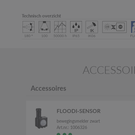
Technisch overzicht
180 °
100
50000 h
IP65
IK06
FL
ACCESSOI
Accessoires
FLOODI-SENSOR
bewegingsmelder zwart
Art.nr.: 1006326