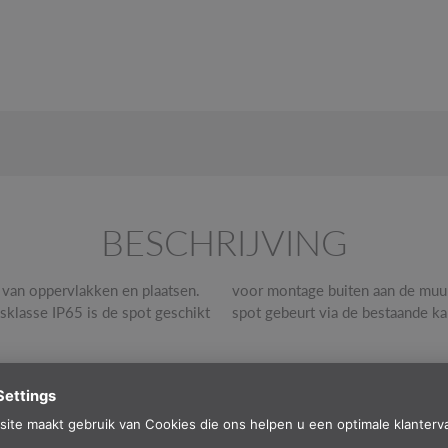
BESCHRIJVING
 van oppervlakken en plaatsen.
elektrische aansluiting van de
lasse IP65 is de spot geschikt
spot gebeurt via de bestaande ka
TECHNISCHE SPECIFICATIE
Hoogte
24.5 cm