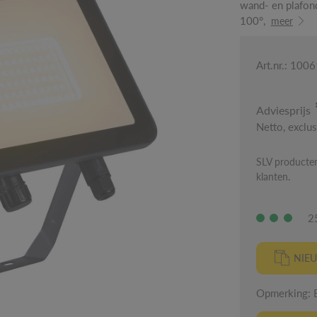
wand- en plafon
100°,
meer
Art.nr.: 100
Adviesprijs
Netto, exclu
SLV producten
klanten.
2
NIEU
Opmerking: Er