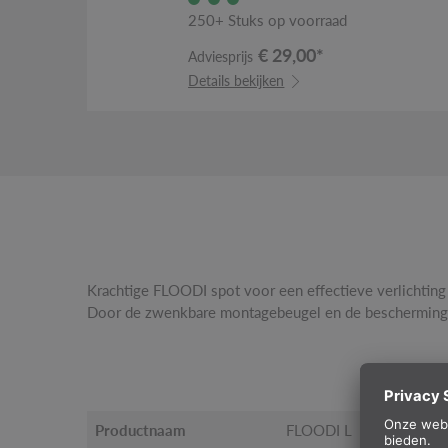
250+ Stuks op voorraad
€ 29,00*
Adviesprijs
Details bekijken
Krachtige FLOODI spot voor een effectieve verlichting
voor montage buiten aan de muur, plafond en grond. De 
Door de zwenkbare montagebeugel en de beschermingsk
Productnaam
FLOODI L