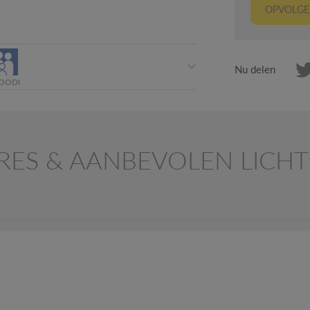
OPVOLGER
Nu delen
OODI
RES & AANBEVOLEN LIC