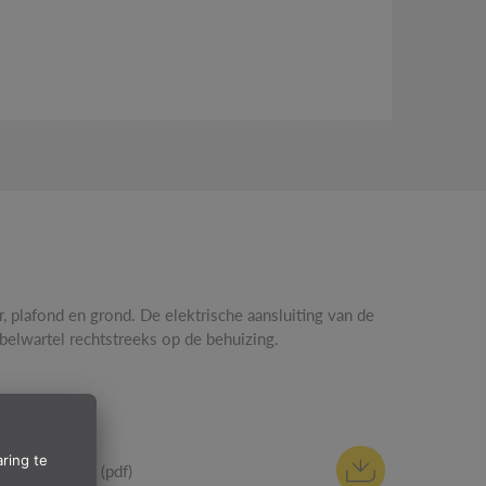
belwartel rechtstreeks op de behuizing.
S
Handleiding (pdf)