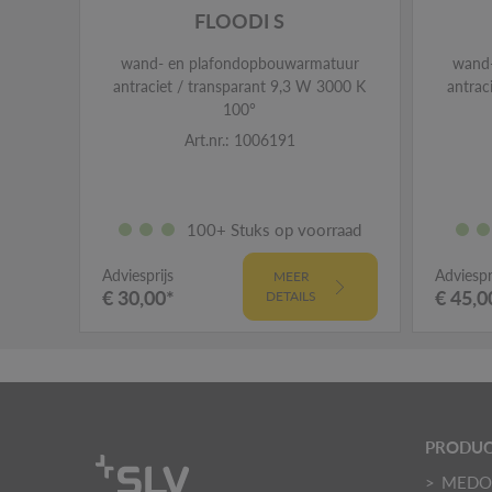
FLOODI S
wand- en plafondopbouwarmatuur
wand
antraciet / transparant 9,3 W 3000 K
antrac
100°
Art.nr.: 1006191
100+ Stuks op voorraad
Adviesprijs
Adviespr
MEER
€ 30,00*
€ 45,0
DETAILS
PRODU
MED