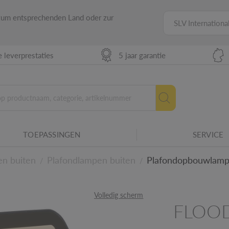
van een lichtbron in uren.
 zum entsprechenden Land oder zur
SLV Internationa
rische bedrijfsmiddelen aan voor
 leverprestaties
5 jaar garantie
rstand van behuizingen van elektrische
g, met name stoten.
ar.
TOEPASSINGEN
SERVICE
rmaturen.
n buiten
Plafondlampen buiten
Plafondopbouwlamp
/
/
etails
Volledig scherm
FLOOD