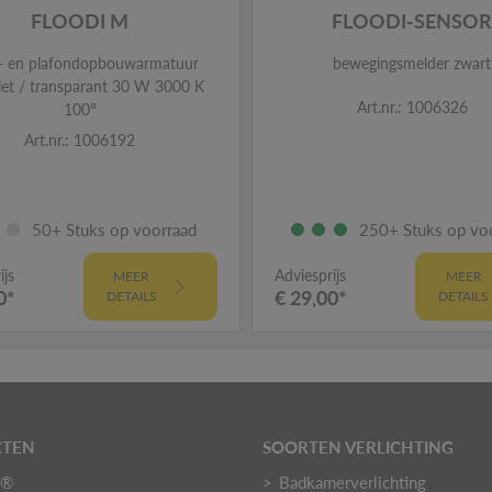
FLOODI M
FLOODI-SENSO
- en plafondopbouwarmatuur
bewegingsmelder zwart
iet / transparant 30 W 3000 K
Art.nr.: 1006326
100°
Art.nr.: 1006192
50+ Stuks op voorraad
250+ Stuks op vo
ijs
Adviesprijs
MEER
MEER
0*
€ 29,00*
DETAILS
DETAILS
CTEN
SOORTEN VERLICHTING
O®
Badkamerverlichting