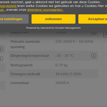
Draai- of kantelbaar
zwenkbaar
Verticaal kantelbereik
180 °
Slagvastheidsklasse
IK06
Slagsterkte
1 joule
Primaire nominale
220-240V V ~ 50/60Hz
spanning
Omgevingstemperatuur
-30 - 35 °C
Nettogewicht
0.79 kg
Gewogen verbruik
48 kWh/1.000h
Levensduur
50000 h