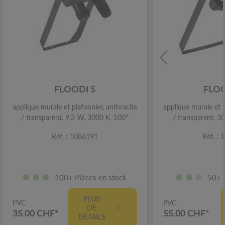
FLOODI S
FLO
applique murale et plafonnier, anthracite
applique murale et p
/ transparent, 9,3 W, 3000 K, 100°
/ transparent, 3
Réf. : 1006191
Réf. :
100+ Pièces en stock
50+ 
PLUS
PVC
PVC
DE
35.00 CHF*
55.00 CHF*
DÉTAILS