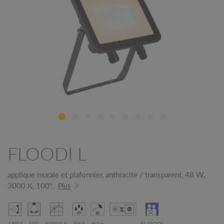
FLOODI L
applique murale et plafonnier, anthracite / transparent, 48 W,
3000 K, 100°,
Plus
180 °
100
50000 h
IP65
IK06
FLOODI