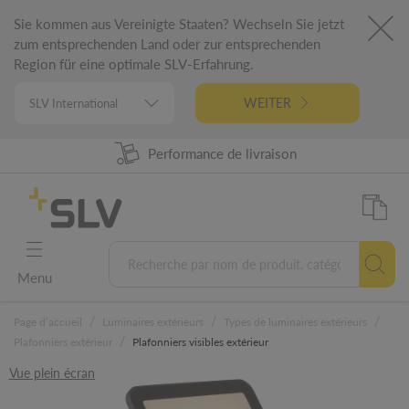
Sie kommen aus Vereinigte Staaten? Wechseln Sie jetzt
zum entsprechenden Land oder zur entsprechenden
Region für eine optimale SLV-Erfahrung.
WEITER
Disponibilité produit à 98%
Performance de livraison
Conception Allemande
Garantie 5 ans
Menu
/
/
/
Page d’accueil
Luminaires extérieurs
Types de luminaires extérieurs
/
Plafonniers extérieur
Plafonniers visibles extérieur
Vue plein écran