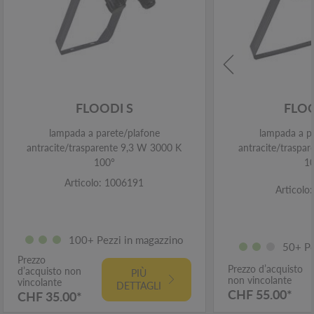
FLOODI S
FLO
lampada a parete/plafone
lampada a p
antracite/trasparente 9,3 W 3000 K
antracite/traspa
100°
1
Articolo: 1006191
Articolo
100+ Pezzi in magazzino
50+ Pe
Prezzo
Prezzo d’acquisto
d’acquisto non
PIÙ
non vincolante
vincolante
DETTAGLI
CHF 55.00*
CHF 35.00*