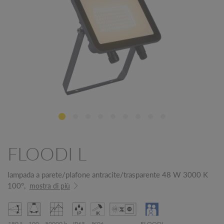
FLOODI L
lampada a parete/plafone antracite/trasparente 48 W 3000 K
100°,
mostra di più
180 °
100
50000 h
IP65
IK06
FLOODI