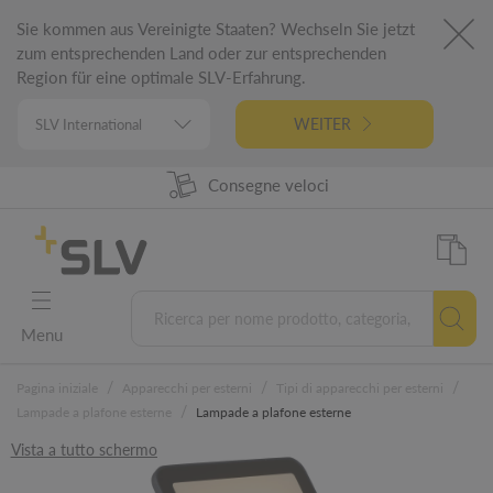
Sie kommen aus Vereinigte Staaten? Wechseln Sie jetzt
zum entsprechenden Land oder zur entsprechenden
Region für eine optimale SLV-Erfahrung.
WEITER
98% Disponibilità prodotti
Progettato in Germania
Consegne veloci
5 letna garancija
Menu
/
/
/
Pagina iniziale
Apparecchi per esterni
Tipi di apparecchi per esterni
/
Lampade a plafone esterne
Lampade a plafone esterne
Vista a tutto schermo