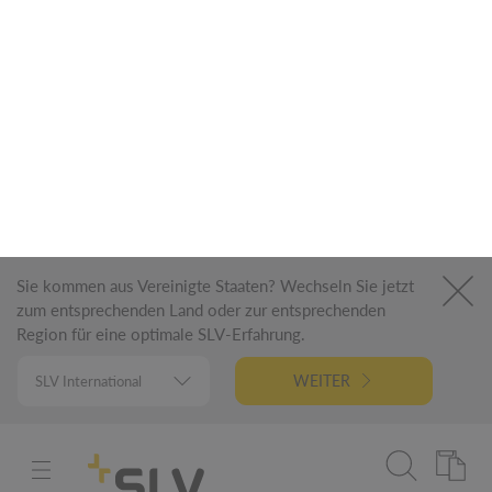
DOWNLIGHT V 100
cubierta plana en blanco
Art. N.º: 1007476
Disponible en 2 variantes
500+ en el almacén
5,00 €*
DETALLES
PVP
NEW