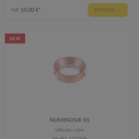
10,00 €*
DETALLES
PVP
NEW
NUMINOS® XS
reflector, cobre
Art. N.º: 1010126