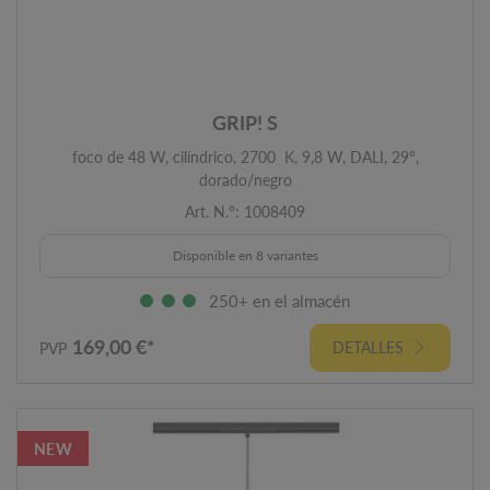
GRIP! S
foco de 48 W, cilíndrico, 2700 K, 9,8 W, DALI, 29°,
dorado/negro
Art. N.º: 1008409
Disponible en 8 variantes
250+ en el almacén
169,00 €*
DETALLES
PVP
NEW