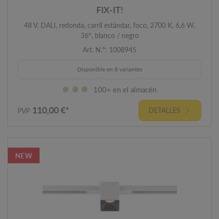
FIX-IT!
48 V, DALI, redonda, carril estándar, foco, 2700 K, 6,6 W,
36°, blanco / negro
Art. N.º: 1008945
Disponible en 8 variantes
100+ en el almacén
110,00 €*
DETALLES
PVP
NEW