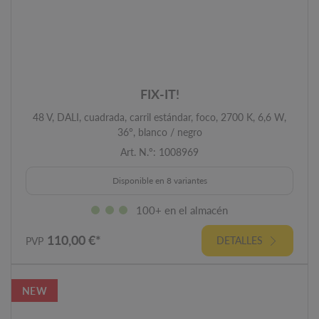
FIX-IT!
48 V, DALI, cuadrada, carril estándar, foco, 2700 K, 6,6 W,
36°, blanco / negro
Art. N.º: 1008969
Disponible en 8 variantes
100+ en el almacén
110,00 €*
DETALLES
PVP
NEW