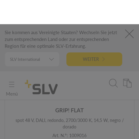
DETALLES
PVP
NEW
GRIP! FLAT
spot 48 V, DALI, redondo, 2700/3000 K, 14,5 W, negro /
dorado
Art. N.º: 1009016