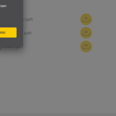
Manuaalinen (pdf)
CE-ilmoitus (pdf)
REACh (pdf)