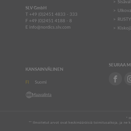
Sisäval
SLV GmbH
Ulkova
T +49 (0)2451 4833 - 333
RUST
F +49 (0)2451 4188 - 8
E
info@nordics.slv.com
Kiskoj
SEURAA M
KANSAINVÄLINEN
FI
Suomi
Maavalinta
* H
** Ilmoitetut arvot ovat keskimääräisiä toimitusaikoja, ja ne