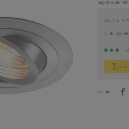
harjattua alumiin
Art. Nro: 19
Hinta pyydet
2
UUS
Jaa nyt