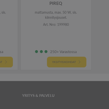
PIREQ
sis.
mattamusta, max. 50 W, sis.
har
kiinnitysjouset.
Art. Nro: 199980
sa
250+ Varastossa
AT
YKSITYISKOHDAT
YRITYS & PALVELU