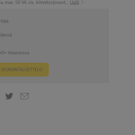
ia, max. 50 W, sis. kiinnitysjouset.,
Lisää
9986
täessä
50+ Varastossa
I SEURANTALUETTELO