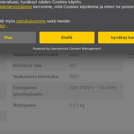
TEKNISET TIEDOT
Asennuksen halkaisija
7.8 cm
Asennussyvyys
11 cm
Pystysuora kääntyvä alue
30 °
Vaakasuora kiertoalue
360 °
Kääntyvä alue
30 °
Vaakasuora kiertoalue
360 °
Ensisijainen
220-240V V ~ 50/60Hz
nimellisjännite
Nettopaino
0.17 kg