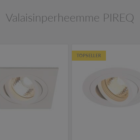
Valaisinperheemme PIREQ
TOPSELLER