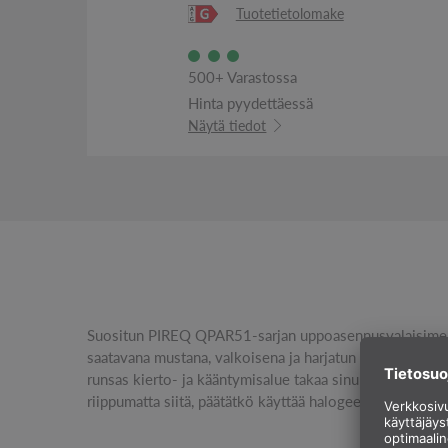
Tuotetietolomake
500+ Varastossa
Hinta pyydettäessä
Näytä tiedot
Suositun PIREQ QPAR51-sarjan uppoasennusvalaisimen
tapahtuu tehtaalla asennettujen kiinnitysjo
saatavana mustana, valkoisena ja harjatun alumiinin vä
uppoasennusvalaisin toimitetaan va lmiina suora
runsas kierto- ja kääntymisalue takaa sinulle valokarti
riippumatta siitä, päätätkö käyttää halogeeni- vai LED-