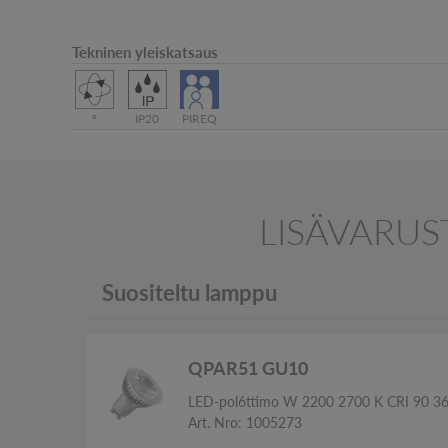
Tekninen yleiskatsaus
°
IP20
PIREQ
LISÄVARUS
Suositeltu lamppu
QPAR51 GU10
LED-pol6ttimo W 2200 2700 K CRI 90 3
Art. Nro: 1005273