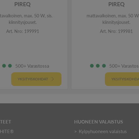
PIREQ
PIREQ
tavalkoinen, max. 50 W, sis.
mattavalkoinen, max. 50 W, 
kiinnitysjouset.
kiinnitysjouset.
Art. Nro: 199991
Art. Nro: 199981
500+ Varastossa
500+ Varastos
YKSITYISKOHDAT
YKSITYISKOHD
TTEET
HUONEEN VALAISTUS
HITE®
Kylpyhuoneen valaistus