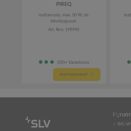
PIREQ
mattamusta, max. 50 W, sis.
mat
kiinnitysjouset.
Art. Nro: 199990
500+ Varastossa
YKSITYISKOHDAT
Ï "¿TUO
BIG W