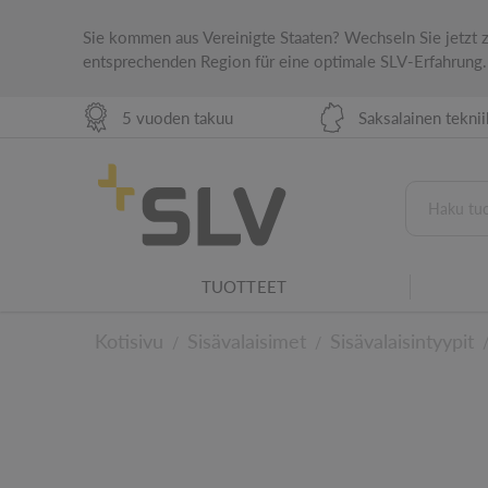
Sie kommen aus Vereinigte Staaten? Wechseln Sie jetzt
entsprechenden Region für eine optimale SLV-Erfahrung.
5 vuoden takuu
Saksalainen tekni
Kardaanipyörä
Tätä tuotetta voidaan kääntää ja kääntää.
IP-suojausluokitus
IP-suojausluokka osoittaa sähkölaitteen sovel
Valaistusperhe
TUOTTEET
Tämä tuote on osa SLV-valaisinperhettä.
KAUPPAVALAISTUS HARMONISTA OSTOKOKEMUSTA VARTEN
Kotisivu
Sisävalaisimet
Sisävalaisintyypit
/
/
Teknisiin yksityisko