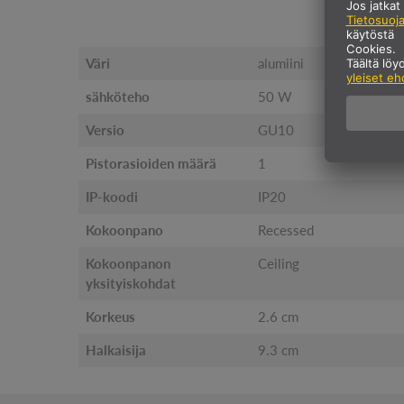
Väri
alumiini
sähköteho
50 W
Versio
GU10
Pistorasioiden määrä
1
IP-koodi
IP20
Kokoonpano
Recessed
Kokoonpanon
Ceiling
yksityiskohdat
Korkeus
2.6 cm
Halkaisija
9.3 cm