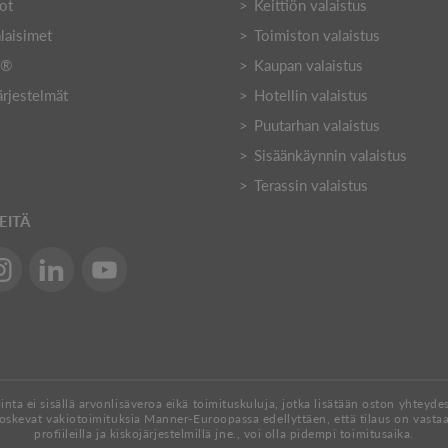
ot
Keittiön valaistus
laisimet
Toimiston valaistus
Y®
Kaupan valaistus
ärjestelmät
Hotellin valaistus
Puutarhan valaistus
Sisäänkäynnin valaistus
Terassin valaistus
EITÄ
inta ei sisällä arvonlisäveroa eikä toimituskuluja, jotka lisätään oston yhteyde
 koskevat vakiotoimituksia Manner-Euroopassa edellyttäen, että tilaus on vasta
profiileilla ja kiskojärjestelmillä jne., voi olla pidempi toimitusaika.