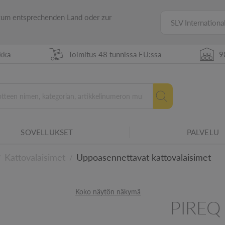
 zum entsprechenden Land oder zur
SLV Internationa
ikka
Toimitus 48 tunnissa EU:ssa
9
tuvuuden erilaisiin ympäristöolosuhteisiin.
SOVELLUKSET
PALVELU
Uusi energiamerkintä vuodes
Kattovalaisimet
Uppoasennettavat kattovalaisimet
/
/
htiin
Koko näytön näkymä
PIREQ