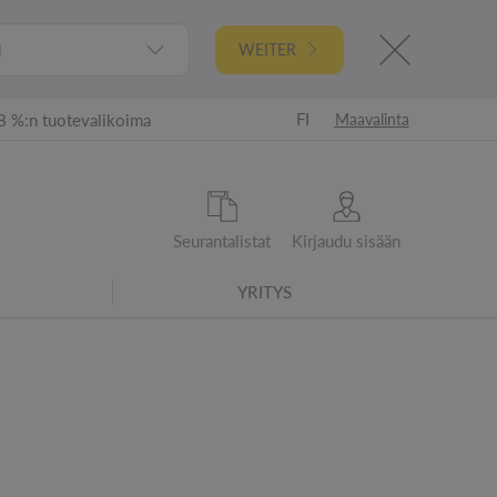
l
WEITER
FI
8 %:n tuotevalikoima
Maavalinta
Seurantalistat
Kirjaudu sisään
YRITYS
ta 2021 alkaen - tarkistetut energiatehokkuusluokat