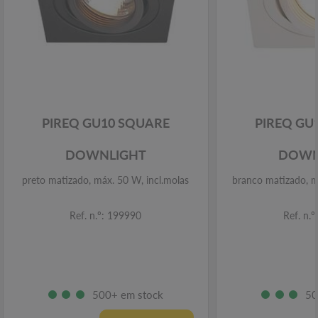
PIREQ GU10 SQUARE
PIREQ GU
DOWNLIGHT
DOWN
preto matizado, máx. 50 W, incl.molas
branco matizado, m
Ref. n.º: 199990
Ref. n.
500+ em stock
50