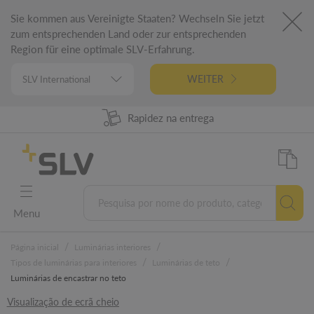
Sie kommen aus Vereinigte Staaten? Wechseln Sie jetzt
zum entsprechenden Land oder zur entsprechenden
Region für eine optimale SLV-Erfahrung.
WEITER
98% Disponibilidade dos produtos
Rapidez na entrega
Engenharia alemã
5 anos garantia
Menu
/
/
Página inicial
Luminárias interiores
/
/
Tipos de luminárias para interiores
Luminárias de teto
Luminárias de encastrar no teto
Visualização de ecrã cheio