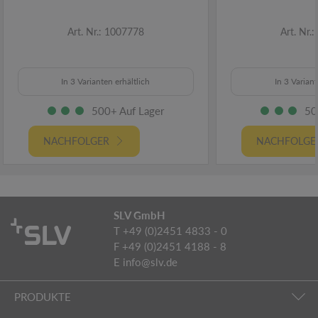
Art. Nr.: 1007778
Art. Nr.
In 3 Varianten erhältlich
In 3 Variant
500+ Auf Lager
50
NACHFOLGER
NACHFOLGE
SLV GmbH
T +49 (0)2451 4833 - 0
F +49 (0)2451 4188 - 8
E
info@slv.de
PRODUKTE