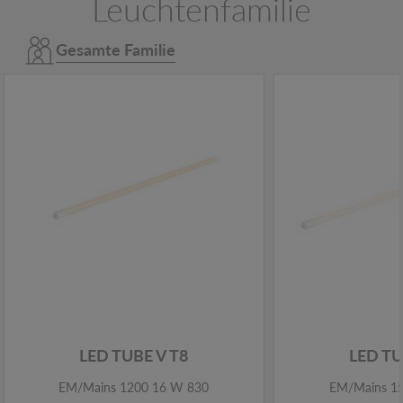
Leuchtenfamilie
Gesamte Familie
LED TUBE V T8
LED TU
EM/Mains 1200 16 W 830
EM/Mains 1