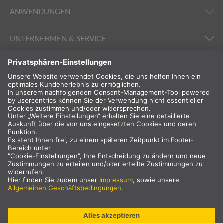
ANWENDUNGEN
UNTERNEHMEN & SERVICE
FOLGEN SIE UNS
INTERNATIONAL
DE
Deutschland
Landauswahl
* zzgl. 19% MwSt. & Versand. Preis nur für gewerbliche/registrierte
Kunden.
** Die angegebenen Werte sind durchschnittliche Lieferzeiten und
beziehen sich auf Standardlieferungen auf dem europäischen