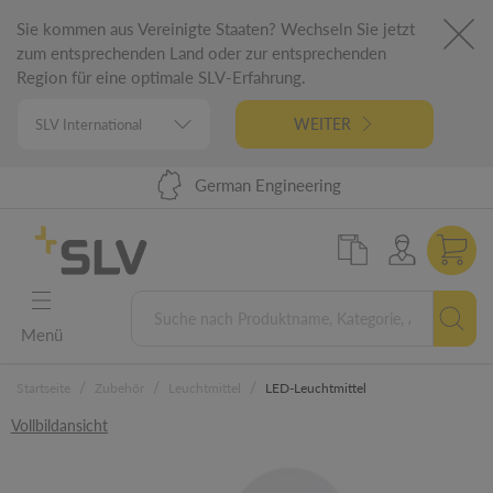
Sie kommen aus Vereinigte Staaten? Wechseln Sie jetzt
zum entsprechenden Land oder zur entsprechenden
Region für eine optimale SLV-Erfahrung.
WEITER
Lieferung 24h DE | 48h EU
98% Warenverfügbarkeit
German Engineering
5 Jahre Garantie
Menü
/
/
/
Startseite
Zubehör
Leuchtmittel
LED-Leuchtmittel
Vollbildansicht